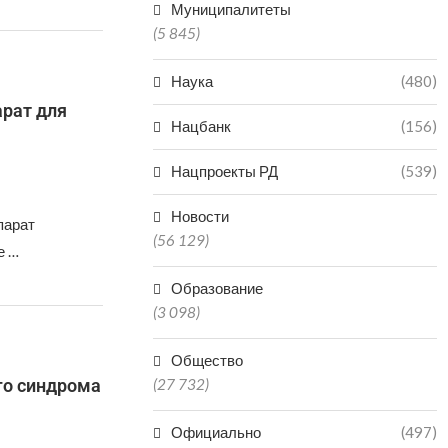
Муниципалитеты
(5 845)
Наука
(480)
арат для
Нацбанк
(156)
Нацпроекты РД
(539)
Новости
парат
(56 129)
е …
Образование
(3 098)
Общество
го синдрома
(27 732)
Официально
(497)