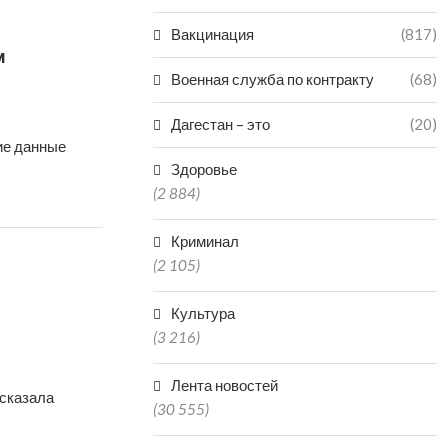
Вакцинация
(817)
м
Военная служба по контракту
(68)
Дагестан – это
(20)
ие данные
Здоровье
(2 884)
Криминал
(2 105)
Культура
(3 216)
Лента новостей
ссказала
(30 555)