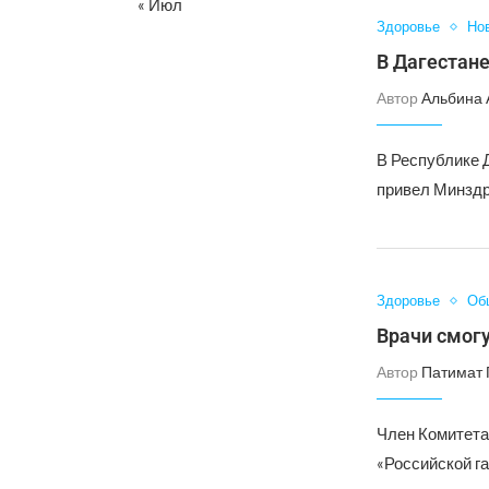
« Июл
Здоровье
Но
В Дагестан
Автор
Альбина 
В Республике 
привел Минздр
Здоровье
Об
Врачи смогу
Автор
Патимат 
Член Комитета
«Российской га