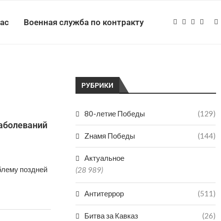
нас
Военная служба по контракту
РУБРИКИ
80-летие Победы
(129)
заболеваний
Zнамя Победы
(144)
Актуальное
блему поздней
(28 989)
Антитеррор
(511)
Битва за Кавказ
(26)