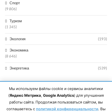
Спорт
(9 806)
Туризм
(1 345)
Экология
(193)
Экономика
(8 646)
Энергетика
(539)
Мы используем файлы cookie и сервисы аналитики
(
Яндекс Метрика
,
Google Analytics
) для улучшения
работы сайта. Продолжая пользоваться сайтом, вы
Главный редактор сетевого издания Магомаев Тимур Нухович.
соглашаетесь с
Контакты редакции: 8(988)-292-94-34 Почта: vestiskfo@gmail.com По
политикой конфиденциальности
. Вы