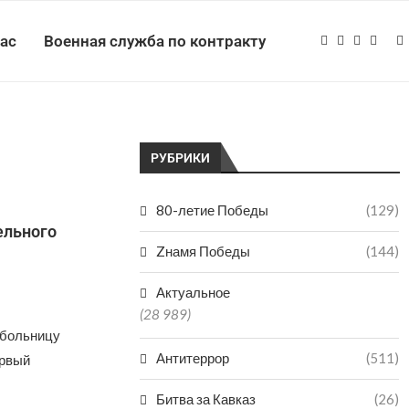
нас
Военная служба по контракту
РУБРИКИ
80-летие Победы
(129)
ельного
Zнамя Победы
(144)
Актуальное
(28 989)
 больницу
Антитеррор
(511)
ервый
Битва за Кавказ
(26)