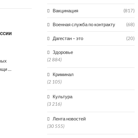
Вакцинация
(817)
Военная служба по контракту
(68)
оссии
Дагестан – это
(20)
Здоровье
(2 884)
вых
ощи …
Криминал
(2 105)
Культура
(3 216)
Лента новостей
(30 555)