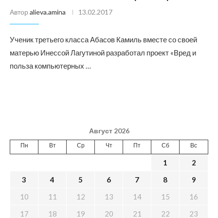
Автор
alieva.amina
13.02.2017
Ученик третьего класса Абасов Камиль вместе со своей
матерью Инессой Лагутиной разработал проект «Вред и
польза компьютерных …
Август 2026
Пн
Вт
Ср
Чт
Пт
Сб
Вс
1
2
3
4
5
6
7
8
9
10
11
12
13
14
15
16
17
18
19
20
21
22
23