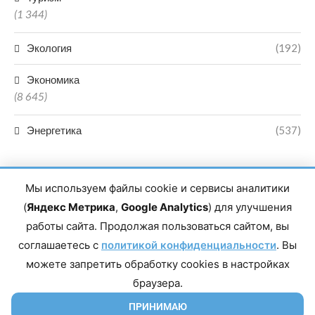
(1 344)
Экология
(192)
Экономика
(8 645)
Энергетика
(537)
Мы используем файлы cookie и сервисы аналитики
(
Яндекс Метрика
,
Google Analytics
) для улучшения
работы сайта. Продолжая пользоваться сайтом, вы
Главный редактор сетевого издания Магомаев Тимур Нухович.
соглашаетесь с
Контакты редакции: 8(988)-292-94-34 Почта: vestiskfo@gmail.com По
политикой конфиденциальности
. Вы
вопросам сотрудничества: institut-media@yandex.ru Адрес: 367018,
можете запретить обработку cookies в настройках
Республика Дагестан, г. Махачкала, пр-т Насрутдинова, д. 1а. Все
права защищены. Копирование и использование полных материалов
браузера.
запрещено, частичное цитирование возможно только при условии
гиперссылки на сайт mirmol.ru. 16+
ПРИНИМАЮ