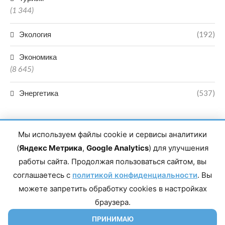
(1 344)
Экология
(192)
Экономика
(8 645)
Энергетика
(537)
Мы используем файлы cookie и сервисы аналитики
(
Яндекс Метрика
,
Google Analytics
) для улучшения
работы сайта. Продолжая пользоваться сайтом, вы
Главный редактор сетевого издания Магомаев Тимур Нухович.
соглашаетесь с
Контакты редакции: 8(988)-292-94-34 Почта: vestiskfo@gmail.com По
политикой конфиденциальности
. Вы
вопросам сотрудничества: institut-media@yandex.ru Адрес: 367018,
можете запретить обработку cookies в настройках
Республика Дагестан, г. Махачкала, пр-т Насрутдинова, д. 1а. Все
права защищены. Копирование и использование полных материалов
браузера.
запрещено, частичное цитирование возможно только при условии
гиперссылки на сайт mirmol.ru. 16+
ПРИНИМАЮ