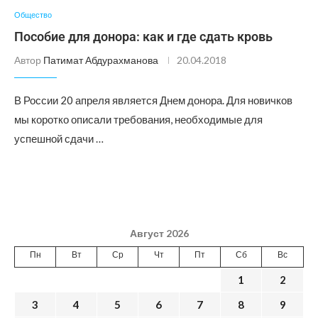
Общество
Пособие для донора: как и где сдать кровь
Автор
Патимат Абдурахманова
20.04.2018
В России 20 апреля является Днем донора. Для новичков
мы коротко описали требования, необходимые для
успешной сдачи …
Август 2026
Пн
Вт
Ср
Чт
Пт
Сб
Вс
1
2
3
4
5
6
7
8
9