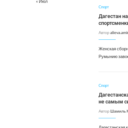
« Июл
Спорт
Дагестан на
спортсменк
Автор
alieva.ami
Женская сборн
Румынию завое
Спорт
Дагестанска
не самым с
Автор
Шамиль 
Дагестанская 