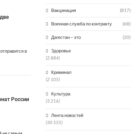
Вакцинация
(817)
 две
Военная служба по контракту
(68)
Дагестан – это
(20)
Здоровье
 отправится в
(2 884)
Криминал
(2 105)
Культура
онат России
(3 216)
Лента новостей
(30 555)
9 не самым