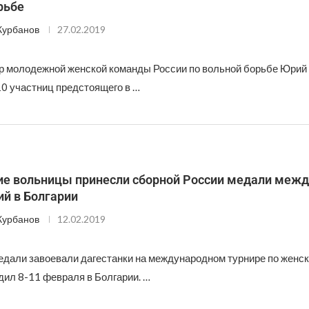
рьбе
Курбанов
27.02.2019
р молодежной женской команды России по вольной борьбе Юри
10 участниц предстоящего в …
ие вольницы принесли сборной России медали меж
й в Болгарии
Курбанов
12.02.2019
едали завоевали дагестанки на международном турнире по женск
дил 8-11 февраля в Болгарии. …