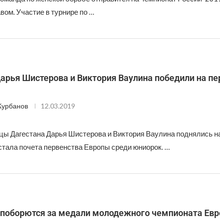
ом. Участие в турнире по …
арья Шистерова и Виктория Ваулина победили на пе
Курбанов
12.03.2019
ы Дагестана Дарья Шистерова и Виктория Ваулина поднялись 
стала почета первенства Европы среди юниорок. …
 поборются за медали молодежного чемпионата Евр