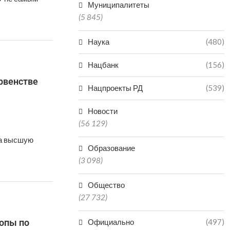
Муниципалитеты
(5 845)
Наука
(480)
Нацбанк
(156)
рвенстве
Нацпроекты РД
(539)
Новости
(56 129)
на высшую
Образование
(3 098)
Общество
(27 732)
опы по
Официально
(497)