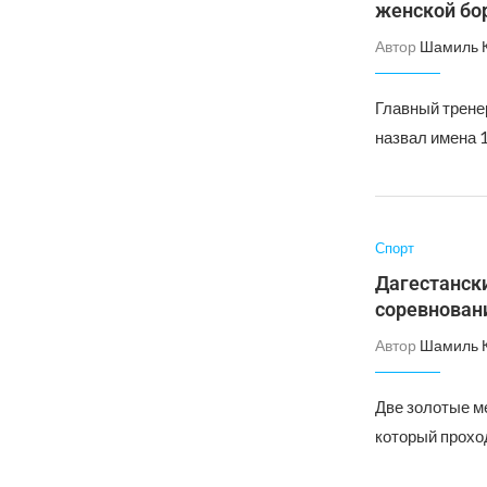
женской бо
Автор
Шамиль 
Главный трене
назвал имена 
Спорт
Дагестанск
соревновани
Автор
Шамиль 
Две золотые м
который прохо