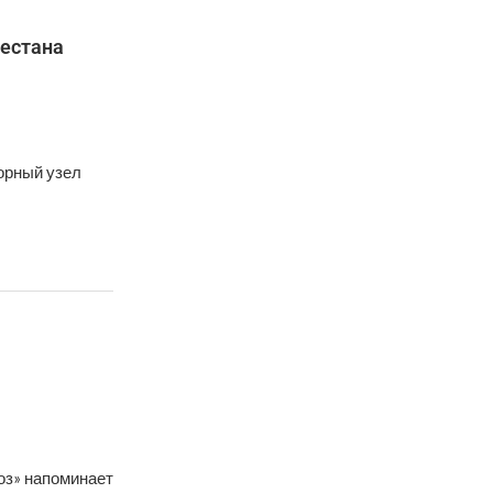
гестана
орный узел
оз» напоминает