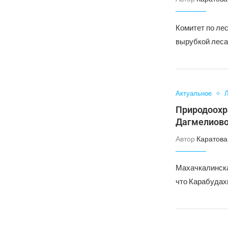
Комитет по ле
вырубкой леса
Актуальное
Л
Природоохр
Дагмелиово
Автор
Каратова
Махачкалинска
что Карабудах