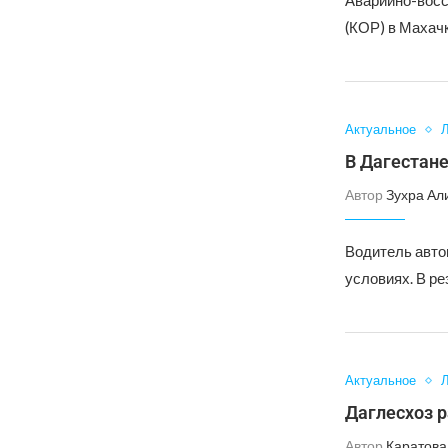
Аварийно-восс
(КОР) в Махач
Актуальное
Л
В Дагестане
Автор
Зухра Ал
Водитель авто
условиях. В р
Актуальное
Л
Даглесхоз 
Автор
Каратова