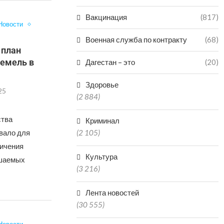
Вакцинация
(817)
Новости
Военная служба по контракту
(68)
 план
емель в
Дагестан – это
(20)
Здоровье
25
(2 884)
ства
Криминал
вало для
(2 105)
личения
Культура
ошаемых
(3 216)
Лента новостей
(30 555)