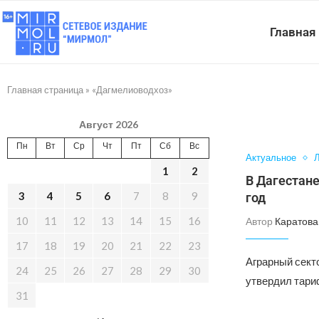
Главная
Главная страница
»
«Дагмелиоводхоз»
Август 2026
Пн
Вт
Ср
Чт
Пт
Сб
Вс
Актуальное
Л
1
2
В Дагестан
3
4
5
6
7
8
9
год
10
11
12
13
14
15
16
Автор
Каратова
17
18
19
20
21
22
23
Аграрный сект
24
25
26
27
28
29
30
утвердил тари
31