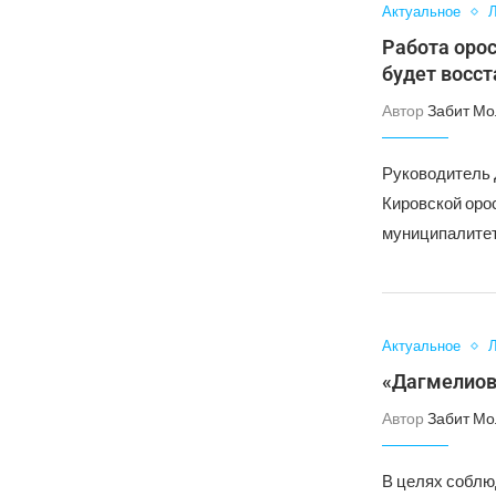
Актуальное
Л
Работа оро
будет восс
Автор
Забит Мо
Руководитель 
Кировской оро
муниципалите
Актуальное
Л
«Дагмелиов
Автор
Забит Мо
В целях соблю