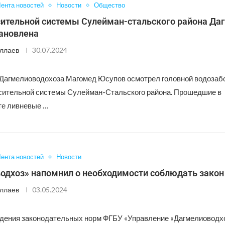
ента новостей
Новости
Общество
сительной системы Сулейман-стальского района Да
тановлена
ллаев
30.07.2024
Дагмелиоводохоза Магомед Юсупов осмотрел головной водозаб
сительной системы Сулейман-Стальского района. Прошедшие в
те ливневые …
ента новостей
Новости
одхоз» напомнил о необходимости соблюдать закон
ллаев
03.05.2024
дения законодательных норм ФГБУ «Управление «Дагмелиоводх