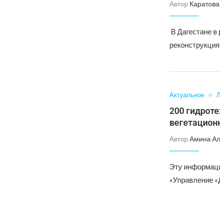
Автор
Каратова
В Дагестане в
реконструкция
Актуальное
Л
200 гидрот
вегетацион
Автор
Амина А
Эту информаци
«Управление «