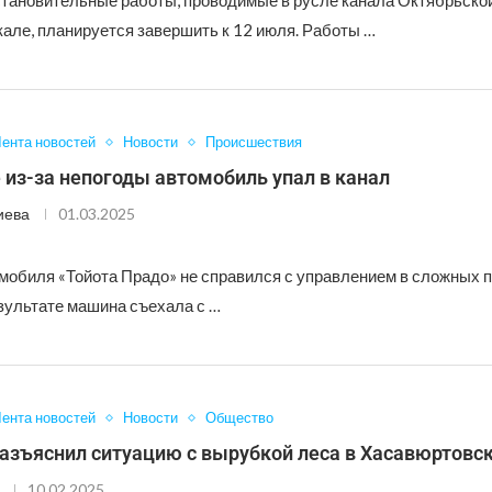
тановительные работы, проводимые в русле канала Октябрьско
кале, планируется завершить к 12 июля. Работы …
ента новостей
Новости
Происшествия
 из-за непогоды автомобиль упал в канал
иева
01.03.2025
мобиля «Тойота Прадо» не справился с управлением в сложных 
езультате машина съехала с …
ента новостей
Новости
Общество
разъяснил ситуацию с вырубкой леса в Хасавюртовс
10.02.2025