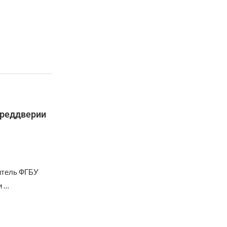
преддверии
итель ФГБУ
и …