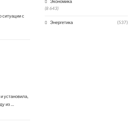
Экономика
(8 643)
 ситуации с
Энергетика
(537)
и установила,
ду из …