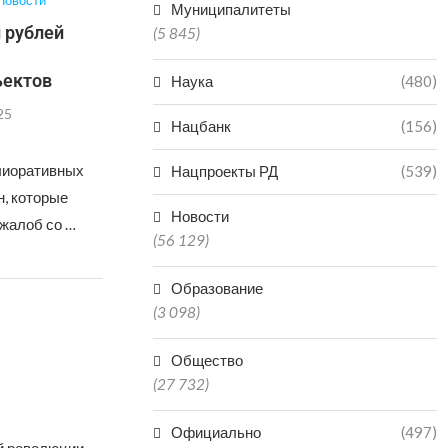
Новости
Муниципалитеты
н рублей
(5 845)
ъектов
Наука
(480)
25
Нацбанк
(156)
елиоративных
Нацпроекты РД
(539)
н, которые
Новости
 жалоб со …
(56 129)
Образование
(3 098)
Общество
(27 732)
Официально
(497)