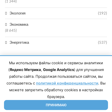
(1 344)
Экология
(192)
Экономика
(8 645)
Энергетика
(537)
Мы используем файлы cookie и сервисы аналитики
(
Яндекс Метрика
,
Google Analytics
) для улучшения
работы сайта. Продолжая пользоваться сайтом, вы
Главный редактор сетевого издания Магомаев Тимур Нухович.
соглашаетесь с
Контакты редакции: 8(988)-292-94-34 Почта: vestiskfo@gmail.com По
политикой конфиденциальности
. Вы
вопросам сотрудничества: institut-media@yandex.ru Адрес: 367018,
можете запретить обработку cookies в настройках
Республика Дагестан, г. Махачкала, пр-т Насрутдинова, д. 1а. Все
права защищены. Копирование и использование полных материалов
браузера.
запрещено, частичное цитирование возможно только при условии
гиперссылки на сайт mirmol.ru. 16+
ПРИНИМАЮ