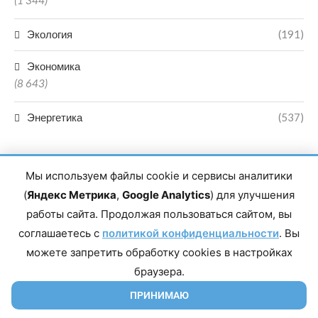
(1 344)
Экология
(191)
Экономика
(8 643)
Энергетика
(537)
Мы используем файлы cookie и сервисы аналитики
(
Яндекс Метрика
,
Google Analytics
) для улучшения
работы сайта. Продолжая пользоваться сайтом, вы
Главный редактор сетевого издания Магомаев Тимур Нухович.
соглашаетесь с
Контакты редакции: 8(988)-292-94-34 Почта: vestiskfo@gmail.com По
политикой конфиденциальности
. Вы
вопросам сотрудничества: institut-media@yandex.ru Адрес: 367018,
можете запретить обработку cookies в настройках
Республика Дагестан, г. Махачкала, пр-т Насрутдинова, д. 1а. Все
права защищены. Копирование и использование полных материалов
браузера.
запрещено, частичное цитирование возможно только при условии
гиперссылки на сайт mirmol.ru. 16+
ПРИНИМАЮ