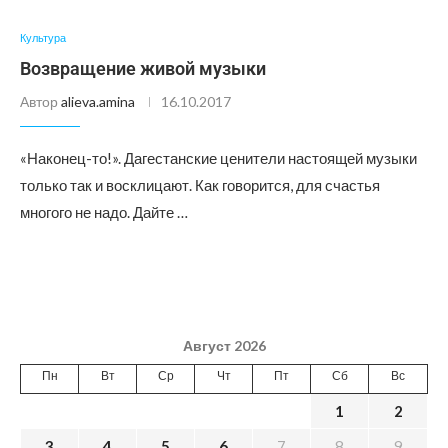
Культура
Возвращение живой музыки
Автор
alieva.amina
16.10.2017
«Наконец-то!». Дагестанские ценители настоящей музыки
только так и восклицают. Как говорится, для счастья
многого не надо. Дайте …
Август 2026
Пн
Вт
Ср
Чт
Пт
Сб
Вс
1
2
3
4
5
6
7
8
9