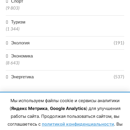
Спорт
(9 803)
Туризм
(1 344)
Экология
(191)
Экономика
(8 643)
Энергетика
(537)
Мы используем файлы cookie и сервисы аналитики
(
Яндекс Метрика
,
Google Analytics
) для улучшения
работы сайта. Продолжая пользоваться сайтом, вы
Главный редактор сетевого издания Магомаев Тимур Нухович.
соглашаетесь с
Контакты редакции: 8(988)-292-94-34 Почта: vestiskfo@gmail.com По
политикой конфиденциальности
. Вы
вопросам сотрудничества: institut-media@yandex.ru Адрес: 367018,