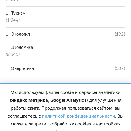
Туризм
(1 344)
Экология
(192)
Экономика
(8 645)
Энергетика
(537)
Мы используем файлы cookie и сервисы аналитики
(
Яндекс Метрика
,
Google Analytics
) для улучшения
работы сайта. Продолжая пользоваться сайтом, вы
Главный редактор сетевого издания Магомаев Тимур Нухович.
соглашаетесь с
Контакты редакции: 8(988)-292-94-34 Почта: vestiskfo@gmail.com По
политикой конфиденциальности
. Вы
вопросам сотрудничества: institut-media@yandex.ru Адрес: 367018,
можете запретить обработку cookies в настройках
Республика Дагестан, г. Махачкала, пр-т Насрутдинова, д. 1а. Все
права защищены. Копирование и использование полных материалов