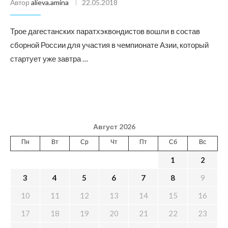
Автор
alieva.amina
22.05.2018
Трое дагестанских паратхэквондистов вошли в состав
сборной России для участия в чемпионате Азии, который
стартует уже завтра …
Август 2026
Пн
Вт
Ср
Чт
Пт
Сб
Вс
1
2
3
4
5
6
7
8
9
10
11
12
13
14
15
16
17
18
19
20
21
22
23