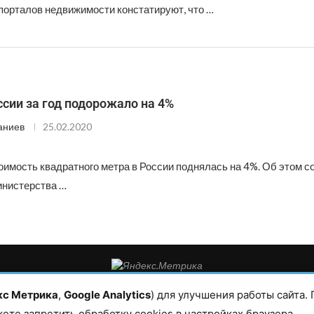
орталов недвижимости констатируют, что …
сии за год подорожало на 4%
аниев
25.02.2020
оимость квадратного метра в России поднялась на 4%. Об этом 
инистерства …
такты редакции: 8(988)-292-94-34 Почта: vestiskfo@gmail.com По во
а. Все права защищены. Копирование и использование полных мате
кс Метрика
,
Google Analytics
) для улучшения работы сайта.
условии гиперссылки на сайт mirmol.ru. 16+
жете запретить обработку cookies в настройках браузера.