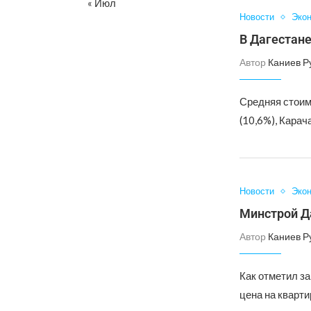
« Июл
Новости
Эко
В Дагестане
Автор
Каниев Р
Средняя стоим
(10,6%), Карач
Новости
Эко
Минстрой Да
Автор
Каниев Р
Как отметил з
цена на кварти