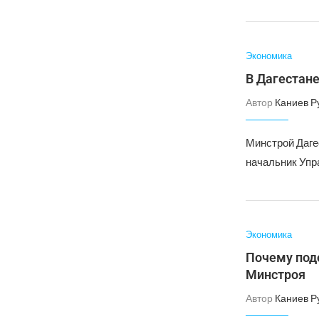
Экономика
В Дагестан
Автор
Каниев Р
Минстрой Даге
начальник Упр
Экономика
Почему под
Минстроя
Автор
Каниев Р