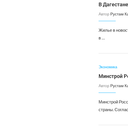
В Дагестан
Автор
Рустам К
Жилье в новост
в …
Экономика
Минстрой Р
Автор
Рустам К
Минстрой Росс
страны. Соглас