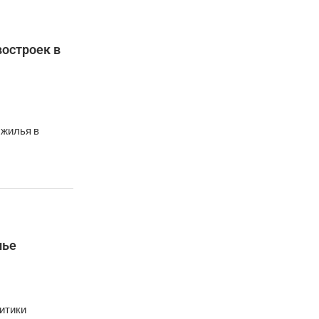
остроек в
 жилья в
лье
итики