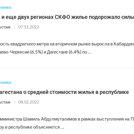
номика
 и еще двух регионах СКФО жилье подорожало силь
устам
07.11.2022
ость квадратного метра на вторичном рынке выросла в Кабарди
аево-Черкесии (6,5%) и Дагестане (6,4%) по …
номика
гестана о средней стоимости жилья в республике
устам
08.02.2022
амминистра Шамиль Абдулмуталимов в рамках выступления на Т
ру в республике объясняется …