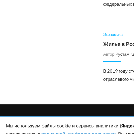
федеральных п
Экономика
Жилье в Рос
Автор
Рустам К
В 2019 году ст
отраслевого м
Главный редактор сетевого издания Магомаев Тимур Нухович. Кон
Республика Дагестан, г. Махачкала, пр-т Насрутдинова, д. 1
Мы используем файлы cookie и сервисы аналитики (
Янде
соглашаетесь с
политикой конфиденциальности
. Вы мо