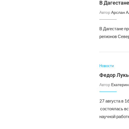
В Дагестане
Автор
Арслан А
В Дагестане п
регионов Север
Новости
Федор Лукь
Автор
Екатерин
27 августа в 
состоялась вс
научной работ