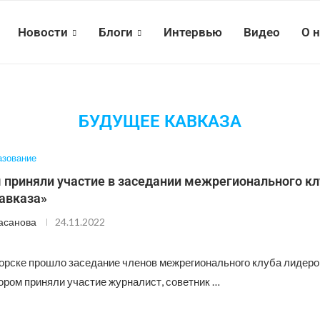
Новости
Блоги
Интервью
Видео
О 
БУДУЩЕЕ КАВКАЗА
азование
 приняли участие в заседании межрегионального кл
авказа»
асанова
24.11.2022
горске прошло заседание членов межрегионального клуба лидер
тором приняли участие журналист, советник …