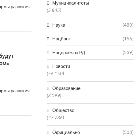
Муниципалитеты
ормы развития
(5 845)
Наука
(480)
Нацбанк
(156)
Нацпроекты РД
(539)
будут
лом»
Новости
(56 150)
Образование
ормы развития
(3 099)
Общество
(27 736)
Официально
(500)