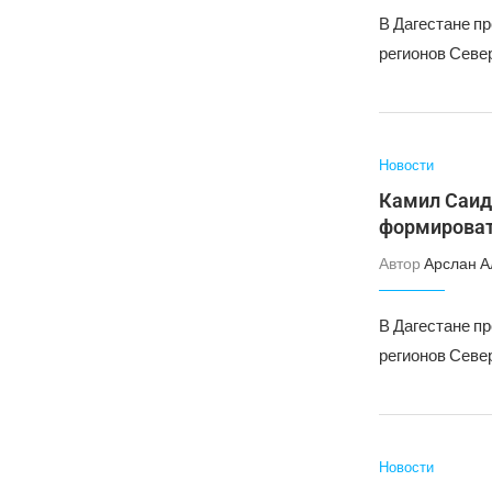
В Дагестане п
регионов Север
Новости
Камил Саид
формироват
Автор
Арслан А
В Дагестане п
регионов Север
Новости