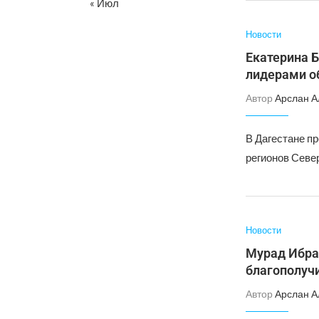
« Июл
Новости
Екатерина 
лидерами о
Автор
Арслан А
В Дагестане п
регионов Север
Новости
Мурад Ибраг
благополуч
Автор
Арслан А