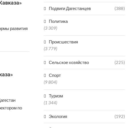
 Кавказа»
Подвиги Дагестанцев
(388)
Политика
(3 309)
ормы развития
Происшествия
(3 779)
Сельское хозяйство
(225)
каза»
Спорт
(9 804)
Туризм
Дагестан
(1 344)
ректором по
Экология
(192)