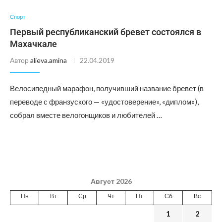
Спорт
Первый республиканский бревет состоялся в
Махачкале
Автор
alieva.amina
22.04.2019
Велосипедный марафон, получивший название бревет (в
переводе с франзуского — «удостоверение», «диплом»),
собрал вместе велогонщиков и любителей …
Август 2026
Пн
Вт
Ср
Чт
Пт
Сб
Вс
1
2