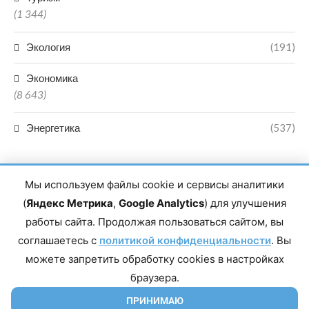
(1 344)
Экология
(191)
Экономика
(8 643)
Энергетика
(537)
Мы используем файлы cookie и сервисы аналитики
(
Яндекс Метрика
,
Google Analytics
) для улучшения
работы сайта. Продолжая пользоваться сайтом, вы
Главный редактор сетевого издания Магомаев Тимур Нухович.
соглашаетесь с
Контакты редакции: 8(988)-292-94-34 Почта: vestiskfo@gmail.com По
политикой конфиденциальности
. Вы
вопросам сотрудничества: institut-media@yandex.ru Адрес: 367018,
можете запретить обработку cookies в настройках
Республика Дагестан, г. Махачкала, пр-т Насрутдинова, д. 1а. Все
права защищены. Копирование и использование полных материалов
браузера.
запрещено, частичное цитирование возможно только при условии
гиперссылки на сайт mirmol.ru. 16+
ПРИНИМАЮ