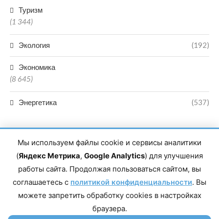
Туризм
(1 344)
Экология
(192)
Экономика
(8 645)
Энергетика
(537)
Мы используем файлы cookie и сервисы аналитики
(
Яндекс Метрика
,
Google Analytics
) для улучшения
работы сайта. Продолжая пользоваться сайтом, вы
Главный редактор сетевого издания Магомаев Тимур Нухович.
соглашаетесь с
Контакты редакции: 8(988)-292-94-34 Почта: vestiskfo@gmail.com По
политикой конфиденциальности
. Вы
вопросам сотрудничества: institut-media@yandex.ru Адрес: 367018,
можете запретить обработку cookies в настройках
Республика Дагестан, г. Махачкала, пр-т Насрутдинова, д. 1а. Все
права защищены. Копирование и использование полных материалов
браузера.
запрещено, частичное цитирование возможно только при условии