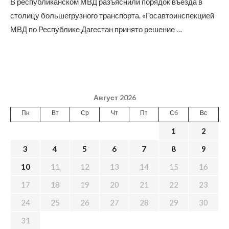
В республиканском МВД разъяснили порядок въезда в
столицу большегрузного транспорта. «Госавтоинспекцией
МВД по Республике Дагестан принято решение …
Август 2026
Пн
Вт
Ср
Чт
Пт
Сб
Вс
1
2
3
4
5
6
7
8
9
10
11
12
13
14
15
16
17
18
19
20
21
22
23
24
25
26
27
28
29
30
31