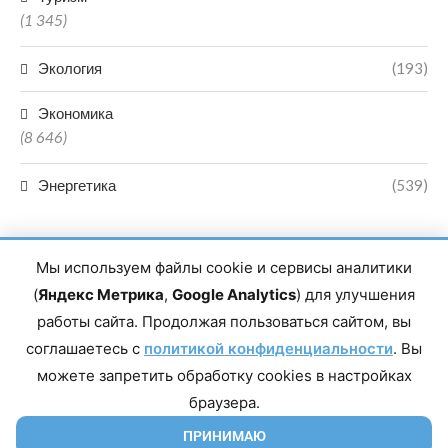
(1 345)
Экология
(193)
Экономика
(8 646)
Энергетика
(539)
Мы используем файлы cookie и сервисы аналитики
(
Яндекс Метрика
,
Google Analytics
) для улучшения
работы сайта. Продолжая пользоваться сайтом, вы
Главный редактор сетевого издания Магомаев Тимур Нухович.
соглашаетесь с
Контакты редакции: 8(988)-292-94-34 Почта: vestiskfo@gmail.com По
политикой конфиденциальности
. Вы
вопросам сотрудничества: institut-media@yandex.ru Адрес: 367018,
можете запретить обработку cookies в настройках
Республика Дагестан, г. Махачкала, пр-т Насрутдинова, д. 1а. Все
права защищены. Копирование и использование полных материалов
браузера.
запрещено, частичное цитирование возможно только при условии
гиперссылки на сайт mirmol.ru. 16+
ПРИНИМАЮ