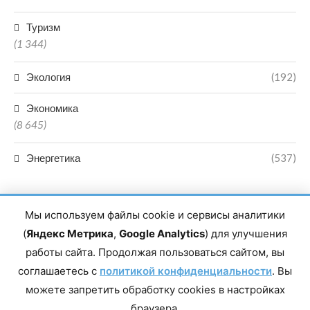
Туризм
(1 344)
Экология
(192)
Экономика
(8 645)
Энергетика
(537)
Мы используем файлы cookie и сервисы аналитики
(
Яндекс Метрика
,
Google Analytics
) для улучшения
работы сайта. Продолжая пользоваться сайтом, вы
Главный редактор сетевого издания Магомаев Тимур Нухович.
соглашаетесь с
Контакты редакции: 8(988)-292-94-34 Почта: vestiskfo@gmail.com По
политикой конфиденциальности
. Вы
вопросам сотрудничества: institut-media@yandex.ru Адрес: 367018,
можете запретить обработку cookies в настройках
Республика Дагестан, г. Махачкала, пр-т Насрутдинова, д. 1а. Все
права защищены. Копирование и использование полных материалов
браузера.