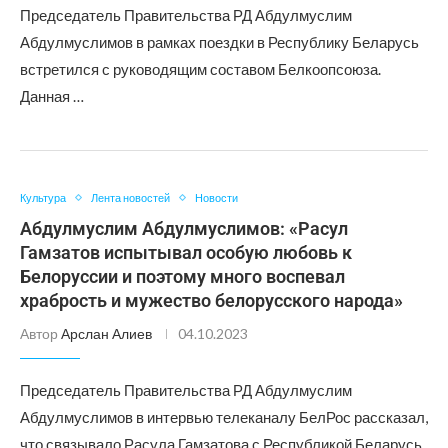
Председатель Правительства РД Абдулмуслим
Абдулмуслимов в рамках поездки в Республику Беларусь
встретился с руководящим составом Белкоопсоюза.
Данная …
Культура
Лента новостей
Новости
Абдулмуслим Абдулмуслимов: «Расул
Гамзатов испытывал особую любовь к
Белоруссии и поэтому много воспевал
храбрость и мужество белорусского народа»
Автор
Арслан Алиев
04.10.2023
Председатель Правительства РД Абдулмуслим
Абдулмуслимов в интервью телеканалу БелРос рассказал,
что связывало Расула Гамзатова с Республикой Беларусь.