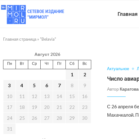
Главная
Главная страница
»
"Belavia"
Август 2026
Пн
Вт
Ср
Чт
Пт
Сб
Вс
Актуальное
Л
1
2
Число авиа
3
4
5
6
7
8
9
Автор
Каратова
10
11
12
13
14
15
16
С 26 апреля б
17
18
19
20
21
22
23
Махачкалой. П
24
25
26
27
28
29
30
31