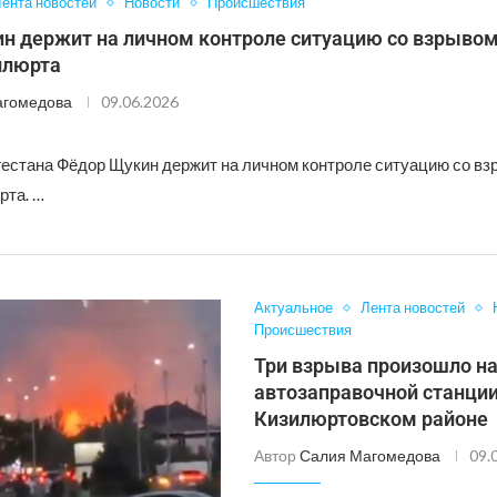
ента новостей
Новости
Происшествия
н держит на личном контроле ситуацию со взрывом
илюрта
агомедова
09.06.2026
гестана Фёдор Щукин держит на личном контроле ситуацию со вз
рта. …
Актуальное
Лента новостей
Происшествия
Три взрыва произошло н
автозаправочной станции
Кизилюртовском районе
Автор
Салия Магомедова
09.