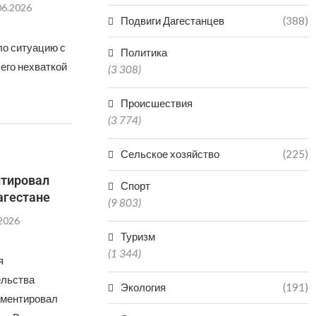
06.2026
Подвиги Дагестанцев
(388)
ло ситуацию с
Политика
 его нехваткой
(3 308)
Происшествия
(3 774)
Сельское хозяйство
(225)
нтировал
Спорт
агестане
(9 803)
.2026
Туризм
(1 344)
я
ельства
Экология
(191)
мментировал