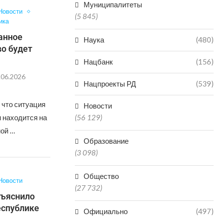
Муниципалитеты
Новости
(5 845)
ика
анное
Наука
(480)
о будет
Нацбанк
(156)
.06.2026
Нацпроекты РД
(539)
 что ситуация
Новости
 находится на
(56 129)
мой …
Образование
(3 098)
Общество
Новости
(27 732)
зъяснило
еспублике
Официально
(497)