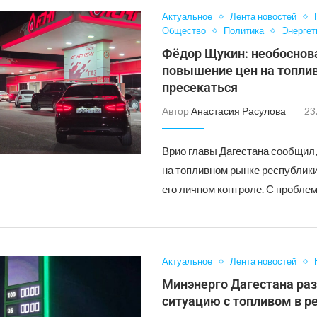
Актуальное
Лента новостей
Общество
Политика
Энергет
Фёдор Щукин: необоснов
повышение цен на топлив
пресекаться
Автор
Анастасия Расулова
23
Врио главы Дагестана сообщил,
на топливном рынке республики
его личном контроле. С пробле
Актуальное
Лента новостей
Минэнерго Дагестана ра
ситуацию с топливом в р