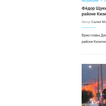
Актуальное
Л
Фёдор Щуки
районе Киз
Автор
Салия М
Врио главы Да
районе Кизилю