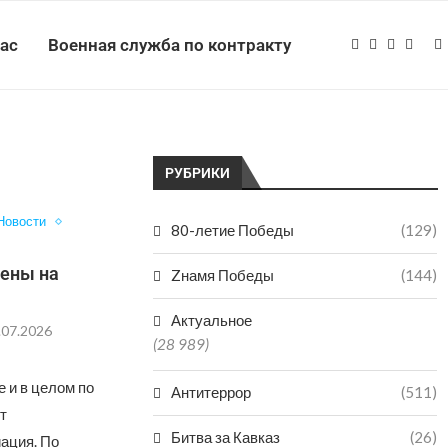
нас
Военная служба по контракту
РУБРИКИ
Новости
80-летие Победы
(129)
цены на
Zнамя Победы
(144)
Актуальное
.07.2026
(28 989)
 и в целом по
Антитеррор
(511)
т
Битва за Кавказ
(26)
ация. По