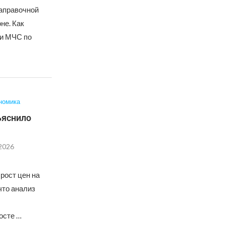
заправочной
не. Как
ии МЧС по
номика
ъяснило
.2026
рост цен на
что анализ
осте …