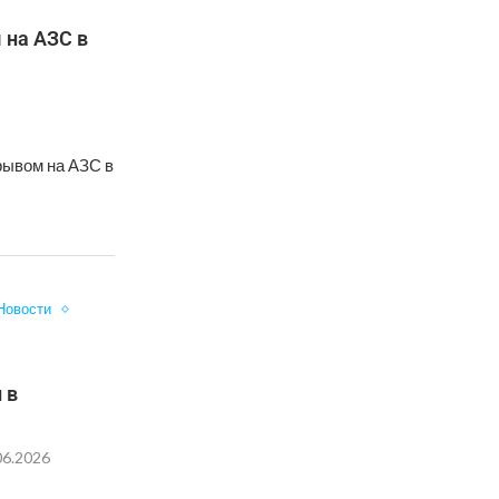
 на АЗС в
рывом на АЗС в
Новости
а
 в
06.2026