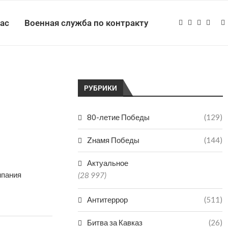
нас
Военная служба по контракту
РУБРИКИ
80-летие Победы
(129)
Zнамя Победы
(144)
Актуальное
мпания
(28 997)
Антитеррор
(511)
Битва за Кавказ
(26)