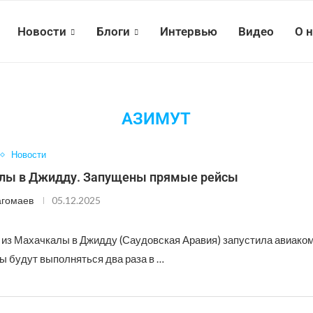
Новости
Блоги
Интервью
Видео
О 
АЗИМУТ
Новости
лы в Джидду. Запущены прямые рейсы
агомаев
05.12.2025
из Махачкалы в Джидду (Саудовская Аравия) запустила авиако
ы будут выполняться два раза в …