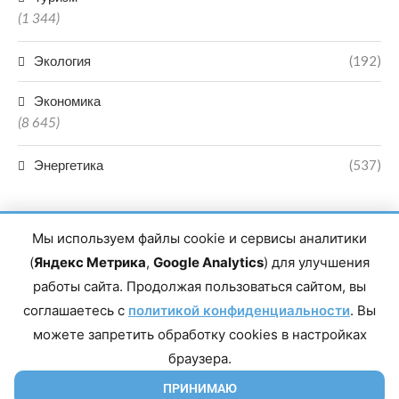
(1 344)
Экология
(192)
Экономика
(8 645)
Энергетика
(537)
Мы используем файлы cookie и сервисы аналитики
(
Яндекс Метрика
,
Google Analytics
) для улучшения
работы сайта. Продолжая пользоваться сайтом, вы
Главный редактор сетевого издания Магомаев Тимур Нухович.
соглашаетесь с
Контакты редакции: 8(988)-292-94-34 Почта: vestiskfo@gmail.com По
политикой конфиденциальности
. Вы
вопросам сотрудничества: institut-media@yandex.ru Адрес: 367018,
можете запретить обработку cookies в настройках
Республика Дагестан, г. Махачкала, пр-т Насрутдинова, д. 1а. Все
права защищены. Копирование и использование полных материалов
браузера.
запрещено, частичное цитирование возможно только при условии
гиперссылки на сайт mirmol.ru. 16+
ПРИНИМАЮ