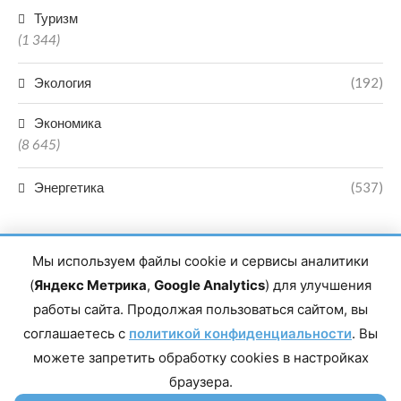
Туризм
(1 344)
Экология
(192)
Экономика
(8 645)
Энергетика
(537)
Мы используем файлы cookie и сервисы аналитики
(
Яндекс Метрика
,
Google Analytics
) для улучшения
работы сайта. Продолжая пользоваться сайтом, вы
Главный редактор сетевого издания Магомаев Тимур Нухович.
соглашаетесь с
Контакты редакции: 8(988)-292-94-34 Почта: vestiskfo@gmail.com По
политикой конфиденциальности
. Вы
вопросам сотрудничества: institut-media@yandex.ru Адрес: 367018,
можете запретить обработку cookies в настройках
Республика Дагестан, г. Махачкала, пр-т Насрутдинова, д. 1а. Все
права защищены. Копирование и использование полных материалов
браузера.
запрещено, частичное цитирование возможно только при условии