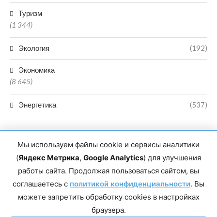
Туризм
(1 344)
Экология
(192)
Экономика
(8 645)
Энергетика
(537)
Мы используем файлы cookie и сервисы аналитики
(
Яндекс Метрика
,
Google Analytics
) для улучшения
работы сайта. Продолжая пользоваться сайтом, вы
Главный редактор сетевого издания Магомаев Тимур Нухович.
соглашаетесь с
Контакты редакции: 8(988)-292-94-34 Почта: vestiskfo@gmail.com По
политикой конфиденциальности
. Вы
вопросам сотрудничества: institut-media@yandex.ru Адрес: 367018,
можете запретить обработку cookies в настройках
Республика Дагестан, г. Махачкала, пр-т Насрутдинова, д. 1а. Все
права защищены. Копирование и использование полных материалов
браузера.
запрещено, частичное цитирование возможно только при условии