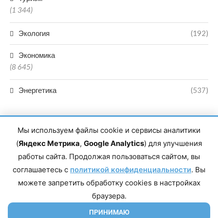
(1 344)
Экология
(192)
Экономика
(8 645)
Энергетика
(537)
Мы используем файлы cookie и сервисы аналитики
(
Яндекс Метрика
,
Google Analytics
) для улучшения
работы сайта. Продолжая пользоваться сайтом, вы
Главный редактор сетевого издания Магомаев Тимур Нухович.
соглашаетесь с
Контакты редакции: 8(988)-292-94-34 Почта: vestiskfo@gmail.com По
политикой конфиденциальности
. Вы
вопросам сотрудничества: institut-media@yandex.ru Адрес: 367018,
можете запретить обработку cookies в настройках
Республика Дагестан, г. Махачкала, пр-т Насрутдинова, д. 1а. Все
права защищены. Копирование и использование полных материалов
браузера.
запрещено, частичное цитирование возможно только при условии
гиперссылки на сайт mirmol.ru. 16+
ПРИНИМАЮ