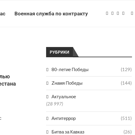
нас
Военная служба по контракту
РУБРИКИ
80-летие Победы
(129)
елью
Zнамя Победы
(144)
естана
Актуальное
(28 997)
с
Антитеррор
(511)
Битва за Кавказ
(26)