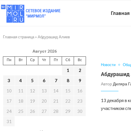
Главная
Главная страница
»
Абдурашид Алиев
Август 2026
Пн
Вт
Ср
Чт
Пт
Сб
Вс
Новости
Общ
1
2
Абдурашид 
3
4
5
6
7
8
9
Автор
Диляра Г
10
11
12
13
14
15
16
13 декабря в 
17
18
19
20
21
22
23
участником сп
24
25
26
27
28
29
30
31