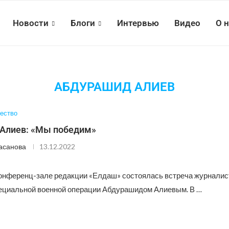
Новости
Блоги
Интервью
Видео
О 
АБДУРАШИД АЛИЕВ
ество
Алиев: «Мы победим»
асанова
13.12.2022
конференц-зале редакции «Елдаш» состоялась встреча журналис
ециальной военной операции Абдурашидом Алиевым. В …