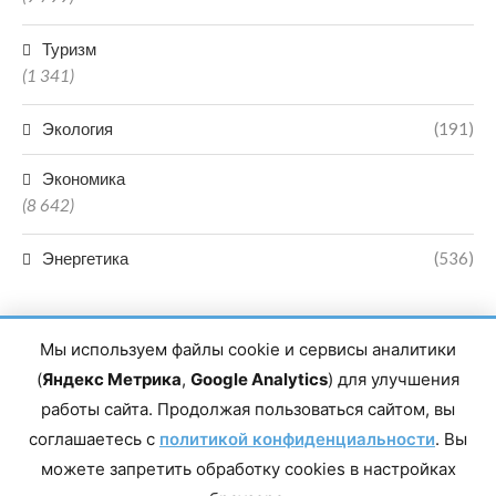
Туризм
(1 341)
Экология
(191)
Экономика
(8 642)
Энергетика
(536)
Мы используем файлы cookie и сервисы аналитики
(
Яндекс Метрика
,
Google Analytics
) для улучшения
работы сайта. Продолжая пользоваться сайтом, вы
Главный редактор сетевого издания Магомаев Тимур Нухович.
соглашаетесь с
Контакты редакции: 8(988)-292-94-34 Почта: vestiskfo@gmail.com По
политикой конфиденциальности
. Вы
вопросам сотрудничества: institut-media@yandex.ru Адрес: 367018,
можете запретить обработку cookies в настройках
Республика Дагестан, г. Махачкала, пр-т Насрутдинова, д. 1а. Все
права защищены. Копирование и использование полных материалов