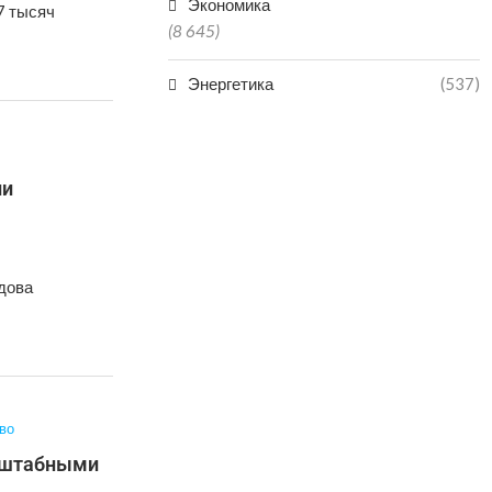
Экономика
7 тысяч
(8 645)
Энергетика
(537)
ии
дова
во
сштабными