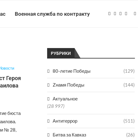
нас
Военная служба по контракту
РУБРИКИ
Новости
80-летие Победы
(129)
ст Героя
Zнамя Победы
(144)
маилова
Актуальное
(28 997)
тие бюста
Антитеррор
(511)
аилова.
ии № 28,
Битва за Кавказ
(26)