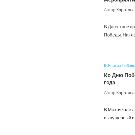
Автор
Каратова
В Дагестане п
Победы. На гл
80-летие Побед
Ко Дню Поб
года
Автор
Каратова
В Махачкале л
выпущенный в 