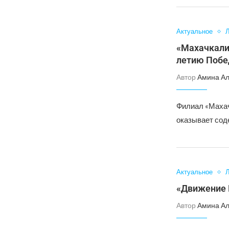
Актуальное
Л
«Махачкалин
летию Побе
Автор
Амина А
Филиал «Махач
оказывает сод
Актуальное
Л
«Движение 
Автор
Амина А