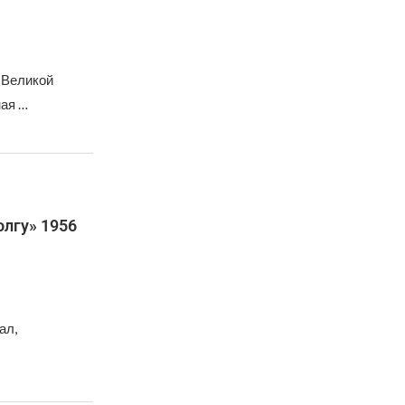
 Великой
ая …
лгу» 1956
ал,