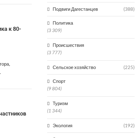
Подвиги Дагестанцев
(388)
Политика
ка к 80-
(3 309)
Происшествия
(3 777)
тора,
Сельское хозяйство
(225)
…
Спорт
(9 804)
Туризм
(1 344)
частников
Экология
(192)