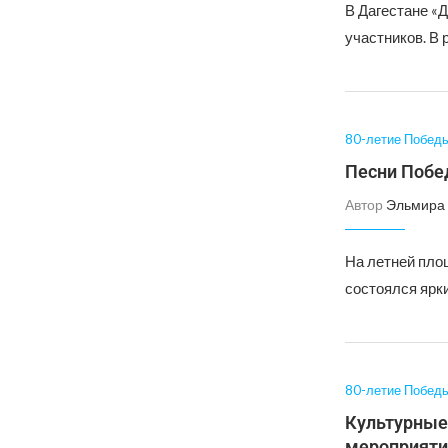
В Дагестане «
участников. В
80-летие Побед
Песни Побе
Автор
Эльмира 
На летней пло
состоялся ярк
80-летие Побед
Культурные
мероприят