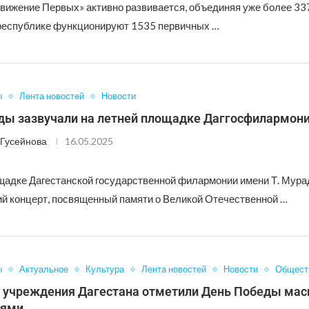
Движение Первых» активно развивается, объединяя уже более 33
 республике функционируют 1535 первичных …
ы
Лента новостей
Новости
ды зазвучали на летней площадке Даггосфилармон
Гусейнова
16.05.2025
щадке Дагестанской государственной филармонии имени Т. Мура
ий концерт, посвященный памяти о Великой Отечественной …
ы
Актуальное
Культура
Лента новостей
Новости
Общест
 учреждения Дагестана отметили День Победы ма
иями