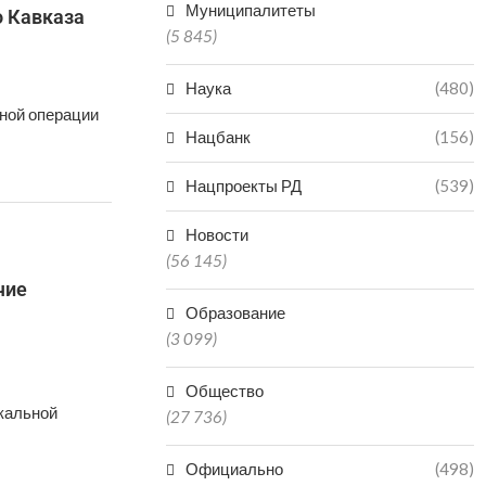
Муниципалитеты
о Кавказа
(5 845)
Наука
(480)
ной операции
Нацбанк
(156)
Нацпроекты РД
(539)
Новости
(56 145)
чие
Образование
(3 099)
Общество
кальной
(27 736)
Официально
(498)