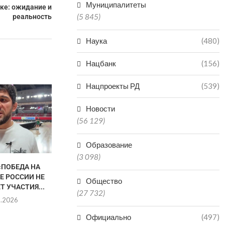
Муниципалитеты
ке: ожидание и
(5 845)
реальность
Наука
(480)
Нацбанк
(156)
Нацпроекты РД
(539)
Новости
(56 129)
Образование
(3 098)
«ПОБЕДА НА
АХМЕД ТАЖУДИНОВ
КАК ВЫБРОСИ
Е РОССИИ НЕ
ПОБОРЕТСЯ ЗА
ВЫИГРАТЬ З
Общество
Т УЧАСТИЯ...
ЧЕМПИОНСКИЙ ПОЯС ЛИГИ
НАЗЛ
(27 732)
RAF
8.2026
05.0
06.08.2026
Официально
(497)