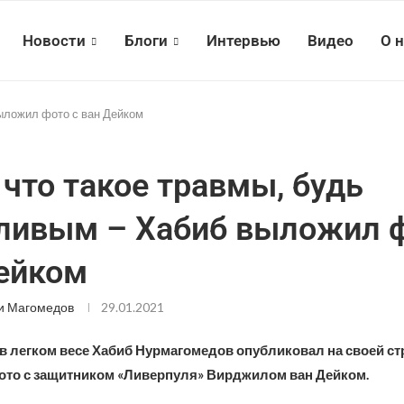
Новости
Блоги
Интервью
Видео
О 
выложил фото с ван Дейком
 что такое травмы, будь
ливым – Хабиб выложил ф
ейком
и Магомедов
29.01.2021
в легком весе Хабиб Нурмагомедов опубликовал на своей ст
ото с защитником «Ливерпуля» Вирджилом ван Дейком.