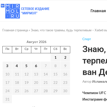
Главная
Главная страница
»
Знаю, что такое травмы, будь терпеливым – Хабиб 
Спорт
Август 2026
Знаю,
Пн
Вт
Ср
Чт
Пт
Сб
Вс
1
2
терпе
3
4
5
6
7
8
9
ван Д
10
11
12
13
14
15
16
Автор
Исламал
17
18
19
20
21
22
23
24
25
26
27
28
29
30
Чемпион UFC 
31
Инстаграме ф