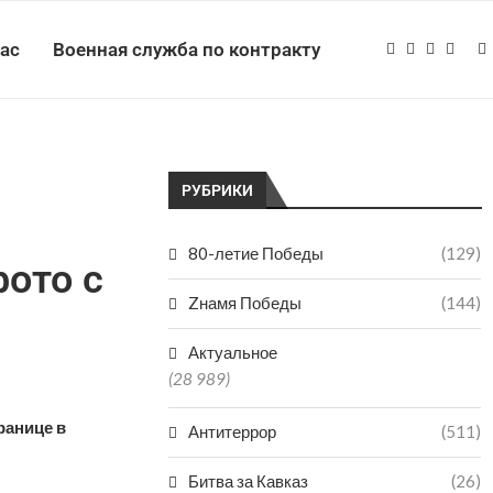
нас
Военная служба по контракту
РУБРИКИ
80-летие Победы
(129)
ото с
Zнамя Победы
(144)
Актуальное
(28 989)
ранице в
Антитеррор
(511)
Битва за Кавказ
(26)