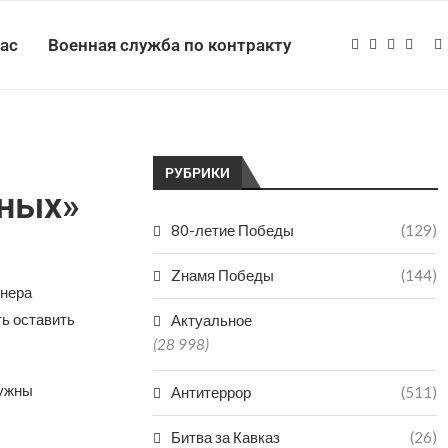
нас
Военная служба по контракту
РУБРИКИ
чных»
80-летие Победы
(129)
Zнамя Победы
(144)
енера
ь оставить
Актуальное
(28 998)
нужны
Антитеррор
(511)
Битва за Кавказ
(26)