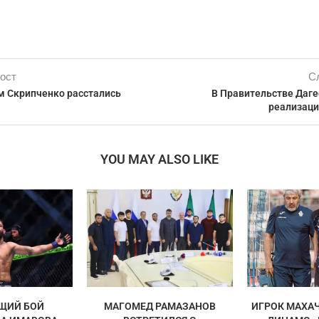
ост
С
м Скрипченко расстались
В Правительстве Даге
реализац
YOU MAY ALSO LIKE
ЩИЙ БОЙ
МАГОМЕД РАМАЗАНОВ
ИГРОК МАХА