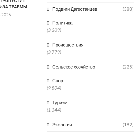
 ПРОПУСТИТ
ЧЕМПИОНАТЕ РОССИИ НЕ
ПОБОР
З-ЗА ТРАВМЫ
ГАРАНТИРУЕТ УЧАСТИЯ...
ЧЕМПИОНСКИ
Подвиги Дагестанцев
(388)
R
8.2026
06.08.2026
06.0
Политика
(3 309)
Происшествия
(3 779)
Сельское хозяйство
(225)
Спорт
(9 804)
Туризм
(1 344)
Экология
(192)