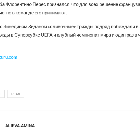
ба Флорентино Перес признался, что для всех решение француза
, но в команде его принимают.
 с Зинедином Зиданом «сливочные» трижды подряд побеждали в 
ажды в Суперкубке UEFA и клубный чемпионат мира и один раз в
guru.com
Н
РЕАЛ
ALIEVA.AMINA