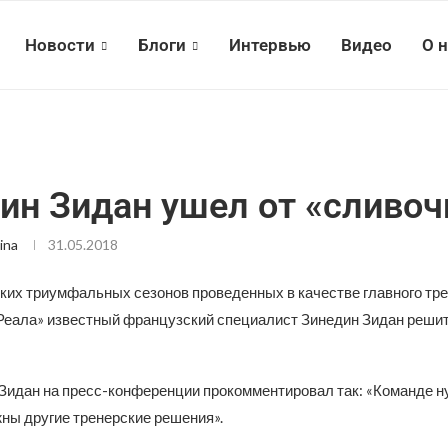
Новости
Блоги
Интервью
Видео
О 
ин Зидан ушел от «сливо
ina
31.05.2018
ких триумфальных сезонов проведенных в качестве главного тр
Реала» известный французский специалист Зинедин Зидан решит
Зидан на пресс-конференции прокомментировал так: «Команде 
жны другие тренерские решения».