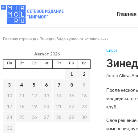
Главная
Главная страница
»
Зинедин Зидан ушел от «сливочных»
Спорт
Август 2026
Зинед
Пн
Вт
Ср
Чт
Пт
Сб
Вс
1
2
Автор
Alieva.am
3
4
5
6
7
8
9
После несколь
10
11
12
13
14
15
16
мадридского «
17
18
19
20
21
22
23
клуб.
24
25
26
27
28
29
30
Свое решение 
31
изменения, ну