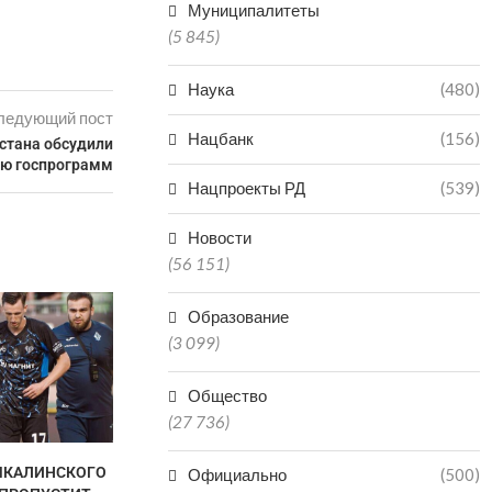
Муниципалитеты
(5 845)
Наука
(480)
ледующий пост
Нацбанк
(156)
стана обсудили
ию госпрограмм
Нацпроекты РД
(539)
Новости
(56 151)
Образование
(3 099)
Общество
(27 736)
ЧКАЛИНСКОГО
ГАЦАЛОВ: «ПОБЕДА НА
АХМЕД Т
Официально
(500)