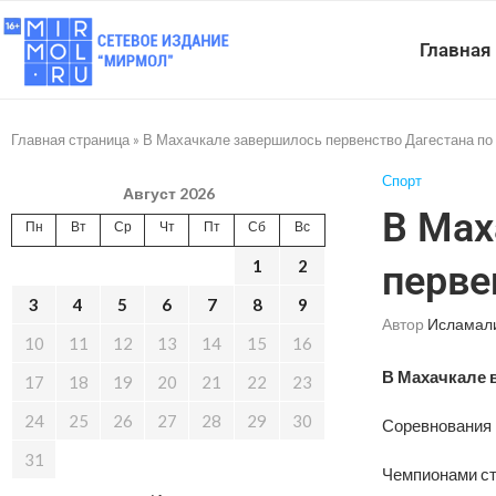
Главная
Главная страница
»
В Махачкале завершилось первенство Дагестана п
Спорт
Август 2026
В Мах
Пн
Вт
Ср
Чт
Пт
Сб
Вс
1
2
перве
3
4
5
6
7
8
9
Автор
Исламал
10
11
12
13
14
15
16
В Махачкале 
17
18
19
20
21
22
23
24
25
26
27
28
29
30
Соревнования п
31
Чемпионами ст