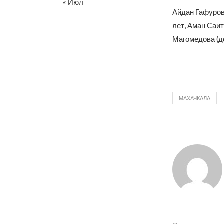
« Июл
Айдан Гафуров
лет, Аман Саит
Магомедова (до
МАХАЧКАЛА