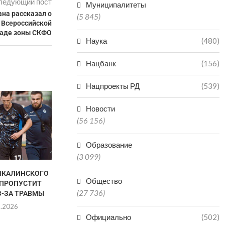
ледующий пост
Муниципалитеты
на рассказал о
(5 845)
а Всероссийской
аде зоны СКФО
Наука
(480)
Нацбанк
(156)
Нацпроекты РД
(539)
Новости
(56 156)
Образование
(3 099)
ЧКАЛИНСКОГО
ГАЦАЛОВ: «ПОБЕДА НА
АХМЕД Т
Общество
 ПРОПУСТИТ
ЧЕМПИОНАТЕ РОССИИ НЕ
ПОБОР
(27 736)
З-ЗА ТРАВМЫ
ГАРАНТИРУЕТ УЧАСТИЯ...
ЧЕМПИОНСКИ
R
8.2026
06.08.2026
06.0
Официально
(502)