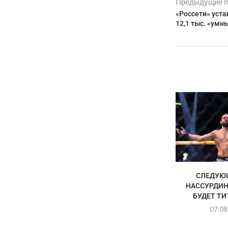
Предыдущие п
«Россети» уста
12,1 тыс. «умн
СЛЕДУЮ
НАССУРДИН
БУДЕТ Т
07.08