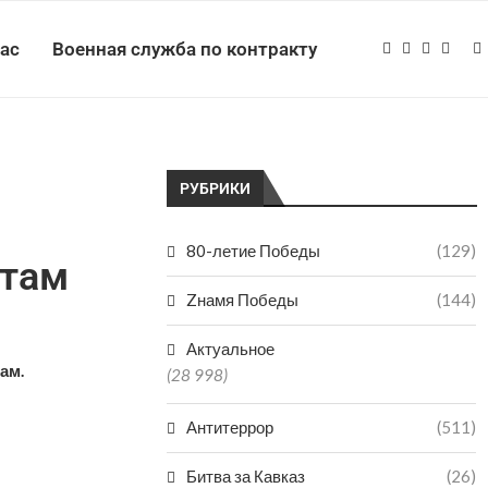
нас
Военная служба по контракту
РУБРИКИ
80-летие Победы
(129)
атам
Zнамя Победы
(144)
Актуальное
ам.
(28 998)
Антитеррор
(511)
Битва за Кавказ
(26)