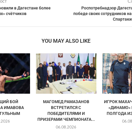
ост
С
новили в Дагестане более
Роспотребнадзор Дагеста
ых» счётчиков
победе своих сотрудников н
Спартаки
YOU MAY ALSO LIKE
ЩИЙ БОЙ
МАГОМЕД РАМАЗАНОВ
ИГРОК МАХА
А ИМАВОВА
ВСТРЕТИЛСЯ С
«ДИНАМО»
ИТУЛЬНЫМ
ПОБЕДИТЕЛЯМИ И
ПОЛГОДА И
ПРИЗЕРАМИ ЧЕМПИОНАТА...
.2026
06.0
06.08.2026