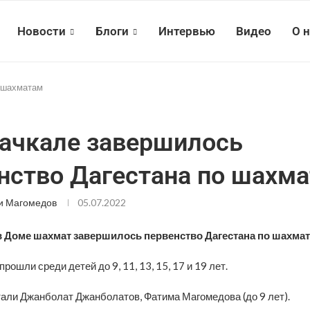
Новости
Блоги
Интервью
Видео
О 
о шахматам
ачкале завершилось
нство Дагестана по шахм
и Магомедов
05.07.2022
в Доме шахмат завершилось первенство Дагестана по шахмат
рошли среди детей до 9, 11, 13, 15, 17 и 19 лет.
али Джанболат Джанболатов, Фатима Магомедова (до 9 лет).