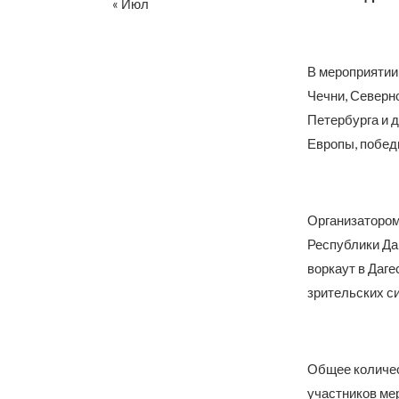
« Июл
В мероприятии 
Чечни, Северно
Петербурга и 
Европы, побед
Организатором
Республики Да
воркаут в Даге
зрительских си
Общее количес
участников ме