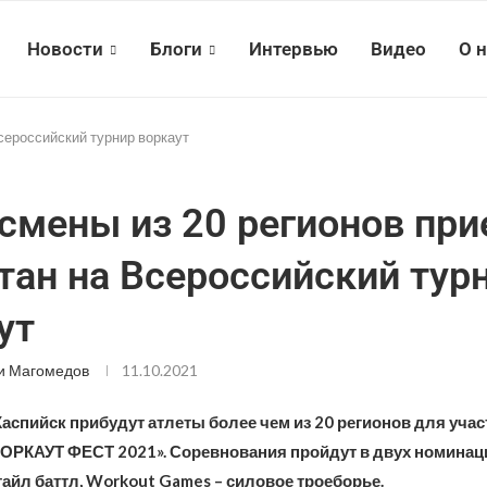
Новости
Блоги
Интервью
Видео
О 
сероссийский турнир воркаут
смены из 20 регионов при
тан на Всероссийский тур
ут
и Магомедов
11.10.2021
Каспийск прибудут атлеты более чем из 20 регионов для учас
РКАУТ ФЕСТ 2021». Соревнования пройдут в двух номинац
тайл баттл, Workout Games – силовое троеборье.