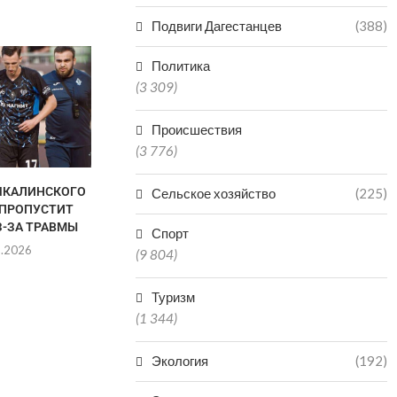
Подвиги Дагестанцев
(388)
Политика
(3 309)
Происшествия
(3 776)
ЧКАЛИНСКОГО
ГАЦАЛОВ: «ПОБЕДА НА
АХМЕД Т
Сельское хозяйство
(225)
 ПРОПУСТИТ
ЧЕМПИОНАТЕ РОССИИ НЕ
ПОБОР
З-ЗА ТРАВМЫ
ГАРАНТИРУЕТ УЧАСТИЯ...
ЧЕМПИОНСКИ
Спорт
R
8.2026
06.08.2026
(9 804)
06.0
Туризм
(1 344)
Экология
(192)