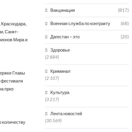
Вакцинация
(817)
Военная служба по контракту
(68)
, Краснодара,
и, Санкт-
Дагестан – это
(20)
пионов Мира и
Здоровье
(2 884)
Криминал
держке Главы
(2 107)
д фестиваля
на приз
Культура
(3 217)
Лента новостей
(30 569)
о количеству