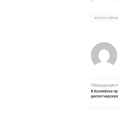
ВСЕРОССИЙСКИ
Предыдущие п
В Каспийске п
диспетчерскую