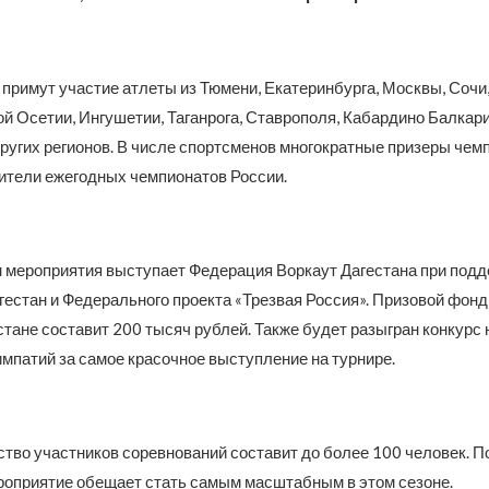
примут участие атлеты из Тюмени, Екатеринбурга, Москвы, Сочи
й Осетии, Ингушетии, Таганрога, Ставрополя, Кабардино Балкари
других регионов. В числе спортсменов многократные призеры чем
ители ежегодных чемпионатов России.
 мероприятия выступает Федерация Воркаут Дагестана при под
гестан и Федерального проекта «Трезвая Россия». Призовой фон
стане составит 200 тысяч рублей. Также будет разыгран конкурс 
мпатий за самое красочное выступление на турнире.
тво участников соревнований составит до более 100 человек. П
роприятие обещает стать самым масштабным в этом сезоне.