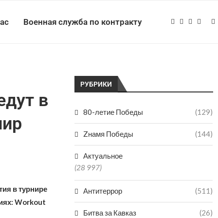
нас
Военная служба по контракту
РУБРИКИ
едут в
80-летие Победы
(129)
нир
Zнамя Победы
(144)
Актуальное
(28 997)
тия в турнире
Антитеррор
(511)
иях: Workout
Битва за Кавказ
(26)