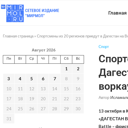
Главная
Главная страница
»
Спортсмены из 20 регионов приедут в Дагестан на В
Спорт
Август 2026
Спорт
Пн
Вт
Ср
Чт
Пт
Сб
Вс
1
2
Дагес
3
4
5
6
7
8
9
ворка
10
11
12
13
14
15
16
Автор
Исламал
17
18
19
20
21
22
23
24
25
26
27
28
29
30
13 октября в 
31
«ДАГЕСТАН ВО
Battle – фрис