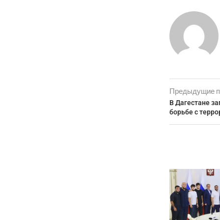
Предыдущие п
В Дагестане за
борьбе с терр