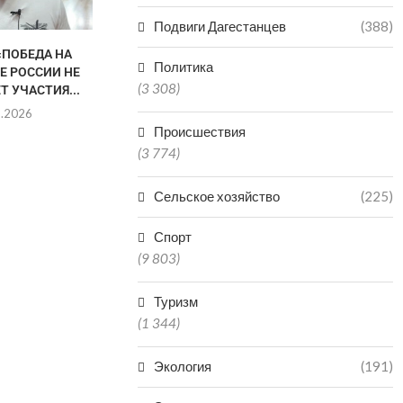
Подвиги Дагестанцев
(388)
«ПОБЕДА НА
АХМЕД ТАЖУДИНОВ
КАК ВЫБРОСИ
Политика
Е РОССИИ НЕ
ПОБОРЕТСЯ ЗА
ВЫИГРАТЬ З
(3 308)
Т УЧАСТИЯ...
ЧЕМПИОНСКИЙ ПОЯС ЛИГИ
НАЗЛ
RAF
8.2026
05.0
Происшествия
06.08.2026
(3 774)
Сельское хозяйство
(225)
Спорт
(9 803)
Туризм
(1 344)
Экология
(191)