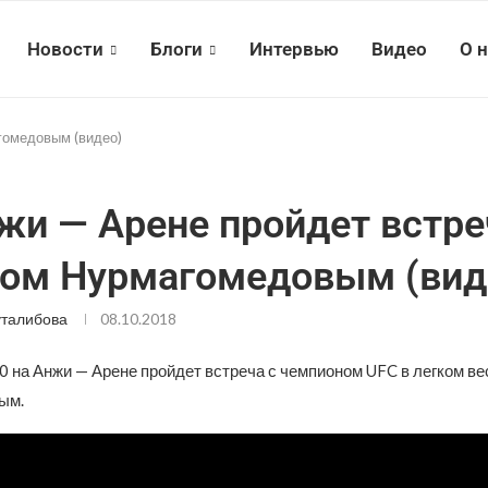
Новости
Блоги
Интервью
Видео
О 
гомедовым (видео)
жи — Арене пройдет встре
ом Нурмагомедовым (вид
талибова
08.10.2018
30 на Анжи — Арене пройдет встреча с чемпионом UFC в легком в
ым.