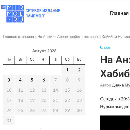
Главная
Главная страница
»
На Анжи — Арене пройдет встреча с Хабибом Нурма
Спорт
Август 2026
На Ан
Пн
Вт
Ср
Чт
Пт
Сб
Вс
1
2
Хабиб
3
4
5
6
7
8
9
Автор
Диана Му
10
11
12
13
14
15
16
Сегодня в 20:
17
18
19
20
21
22
23
Нурмагомедов
24
25
26
27
28
29
30
31