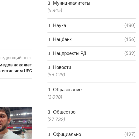
Муниципалитеты
(5 845)
Наука
(480)
Нацбанк
(156)
Нацпроекты РД
(539)
ледующий пост
медов накажет
Новости
жестче чем UFC
(56 129)
Образование
(3 098)
Общество
(27 732)
Официально
(497)