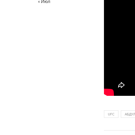
« Июл
UFC
АБДУ