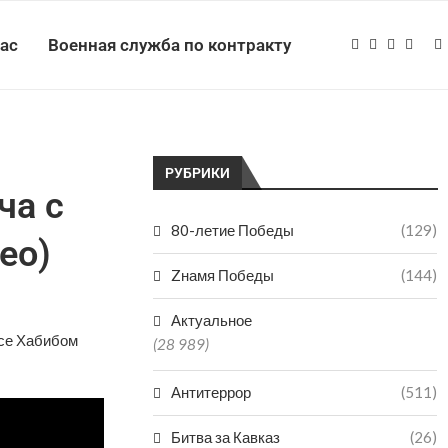
нас
Военная служба по контракту
РУБРИКИ
ча с
80-летие Победы
(129)
ео)
Zнамя Победы
(144)
Актуальное
есе Хабибом
(28 989)
Антитеррор
(511)
Битва за Кавказ
(26)