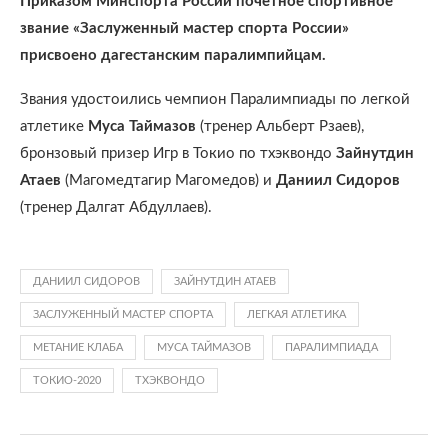
Приказом Минспорта России почетное спортивное
звание «Заслуженный мастер спорта России»
присвоено дагестанским паралимпийцам.
Звания удостоились чемпион Паралимпиады по легкой
атлетике
Муса Таймазов
(тренер Альберт Рзаев),
бронзовый призер Игр в Токио по тхэквондо
Зайнутдин
Атаев
(Магомедтагир Магомедов) и
Даниил Сидоров
(тренер Далгат Абдуллаев).
ДАНИИЛ СИДОРОВ
ЗАЙНУТДИН АТАЕВ
ЗАСЛУЖЕННЫЙ МАСТЕР СПОРТА
ЛЕГКАЯ АТЛЕТИКА
МЕТАНИЕ КЛАБА
МУСА ТАЙМАЗОВ
ПАРАЛИМПИАДА
ТОКИО-2020
ТХЭКВОНДО