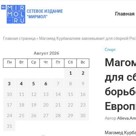
Главная
Главная страница
»
Магомед Курбаналиев завоевывает для сборной Росс
Спорт
Август 2026
Магом
Пн
Вт
Ср
Чт
Пт
Сб
Вс
1
2
для с
3
4
5
6
7
8
9
борьб
10
11
12
13
14
15
16
Европ
17
18
19
20
21
22
23
24
25
26
27
28
29
30
Автор
Alieva.am
31
Магомед Курба