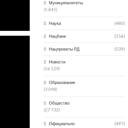
Муниципалитеты
(5 845)
Наука
(480)
Нацбанк
(156)
Нацпроекты РД
(539)
Новости
(56 129)
Образование
(3 098)
Общество
(27 732)
Официально
(497)