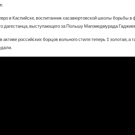
е.
вро в Каспийске, воспитанник хасавюртовской школы борьбы в 
го дагестанца, выступающего за Польшу Магомедмурада Гаджиева
в активе российских борцов вольного стиля теперь 1 золотая, а т
дали.