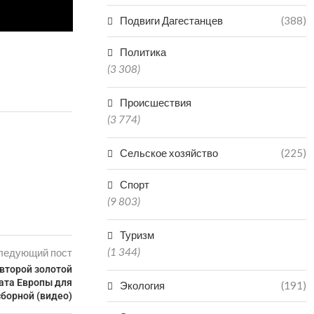
Подвиги Дагестанцев
(388)
Политика
(3 308)
Происшествия
(3 774)
Сельское хозяйство
(225)
Спорт
(9 803)
Туризм
(1 344)
ледующий пост
второй золотой
ата Европы для
Экология
(191)
сборной (видео)