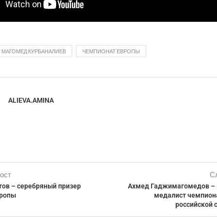
МАГОМЕД КУРБАНАЛИЕВ
ЧЕМПИОНАТ ЕВРОПЫ
ALIEVA.AMINA
ост
С
тов – серебряный призер
Ахмед Гаджимагомедов – 
вропы
медалист чемпион
российской 