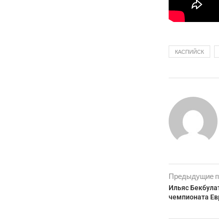
КАСПИЙСК
Предыдущие п
Ильяс Бекбула
чемпионата Е