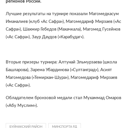
регионов России.
Лучшие результаты на турнире показали Магомедкасум
Иманалиев (клуб «Ас Сафра»), Магомедариф Мирзаев («Ас
Сафра»), Шахмир Гебедов (Махачкала), Магомед Гусейнов
(«Ас Сафра»), Заур Даудов («Карабудаг»).
Вторые призеры турнира: Алтунай Эльмурзаева (школа
Башларова), Зарема Убардинова («Султанград»), Асият
Магомедова («Темирхан-Шура»), Магомедариф Мирзаев
(«Ас Сафра»).
Обладателем бронзовой медали стал Мухаммад Омаров
(«Абу Муслим»).
БУЙНАКСКИЙ РАЙОН
МИНСПОРТА РД