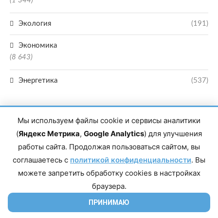
(1 344)
Экология
(191)
Экономика
(8 643)
Энергетика
(537)
Мы используем файлы cookie и сервисы аналитики
(
Яндекс Метрика
,
Google Analytics
) для улучшения
работы сайта. Продолжая пользоваться сайтом, вы
Главный редактор сетевого издания Магомаев Тимур Нухович. Контакты
соглашаетесь с
политикой конфиденциальности
. Вы
редакции: 8(988)-292-94-34 Почта: vestiskfo@gmail.com По вопросам
сотрудничества: institut-media@yandex.ru Адрес: 367018, Республика
можете запретить обработку cookies в настройках
Дагестан, г. Махачкала, пр-т Насрутдинова, д. 1а. Все права защищены.
Копирование и использование полных материалов запрещено, частичное
браузера.
цитирование возможно только при условии гиперссылки на сайт mirmol.ru.
16+
ПРИНИМАЮ