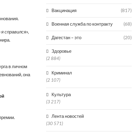
Вакцинация
(817)
внования.
Военная служба по контракту
(68)
 я справился»,
Дагестан – это
(20)
нира.
Здоровье
(2 884)
рга в личном
Криминал
евнований, она
(2 107)
Культура
ой
(3 217)
Лента новостей
премии.
(30 571)