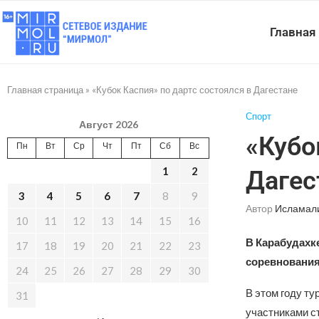
Главная
Главная страница
»
«Кубок Каспия» по дартс состоялся в Дагестане
Спорт
Август 2026
«Кубо
Пн
Вт
Ср
Чт
Пт
Сб
Вс
1
2
Дагес
3
4
5
6
7
8
9
Автор
Исламал
10
11
12
13
14
15
16
В Карабудахк
17
18
19
20
21
22
23
соревнования 
24
25
26
27
28
29
30
В этом году ту
31
участниками с