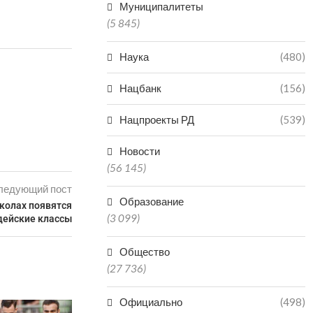
Муниципалитеты
(5 845)
Наука
(480)
Нацбанк
(156)
Нацпроекты РД
(539)
Новости
(56 145)
ледующий пост
Образование
колах появятся
(3 099)
дейские классы
Общество
(27 736)
Официально
(498)