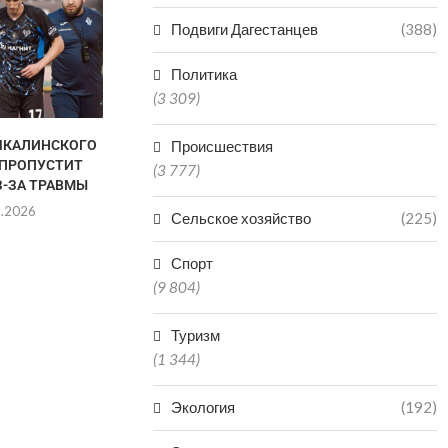
Подвиги Дагестанцев
(388)
Политика
(3 309)
ЧКАЛИНСКОГО
ГАЦАЛОВ: «ПОБЕДА НА
АХМЕД Т
Происшествия
 ПРОПУСТИТ
ЧЕМПИОНАТЕ РОССИИ НЕ
ПОБОР
(3 777)
З-ЗА ТРАВМЫ
ГАРАНТИРУЕТ УЧАСТИЯ...
ЧЕМПИОНСКИ
R
8.2026
06.08.2026
Сельское хозяйство
(225)
06.0
Спорт
(9 804)
Туризм
(1 344)
Экология
(192)