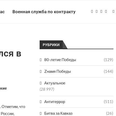
нас
Военная служба по контракту
РУБРИКИ
лся в
80-летие Победы
(129)
Zнамя Победы
(144)
Актуальное
ские
(28 997)
Антитеррор
(511)
. Отметим, что
Битва за Кавказ
(26)
 России,