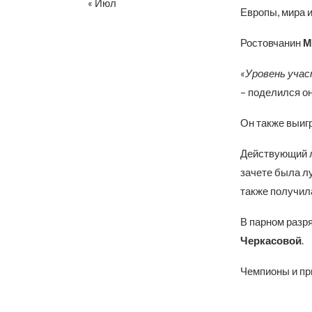
« Июл
Европы, мира 
Ростовчанин
М
«Уровень участ
– поделился о
Он также выиг
Действующий л
зачете была л
также получила
В парном разр
Черкасовой
.
Чемпионы и пр