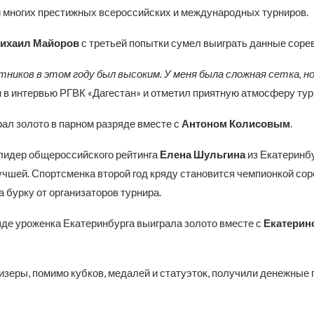
и многих престижных всероссийских и международных турниров.
ихаил Майоров
с третьей попытки сумел выиграть данные соре
ников в этом году был высоким. У меня была сложная сетка, но
н в интервью РГВК «Дагестан» и отметил приятную атмосферу тур
рал золото в парном разряде вместе с
Антоном Колисовым
.
идер общероссийского рейтинга
Елена Шульгина
из Екатеринбу
учшей. Спортсменка второй год кряду становится чемпионкой сор
 бурку от организаторов турнира.
яде уроженка Екатеринбурга выиграла золото вместе с
Екатерин
изеры, помимо кубков, медалей и статуэток, получили денежные 