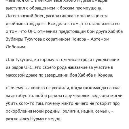
Чемпион UFC в легком весе Хабиб Нурмагомедов
выступил с обращением к боссам промоушена.
Дагестанский боец раскритиковал организацию за
двойные стандарты. Все дело в том, что стало известно
о том, что UFC отменила предстоящий бой друга Хабиба
Зубайры Тухугова с соратником Конора – Артемом
Лобовым.
Для Тухугова, которому в том числе грозит увольнение
из рядов UFC, это своего рода наказание за участие в
массовой драке по завершении боя Хабиба и Конора.
«Почему вы никого не уволили, когда их команда напала
на автобус толпой и ранила пару человек, ведь они могли
убить кого-то там, почему никто ничего не говорит про
оскорбления моей родины, религии, нации, семьи», –
разгневался Нурмагомедов.