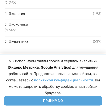
(1 345)
Экология
(193)
Экономика
(8 646)
Энергетика
(539)
Мы используем файлы cookie и сервисы аналитики
(
Яндекс Метрика
,
Google Analytics
) для улучшения
работы сайта. Продолжая пользоваться сайтом, вы
Главный редактор сетевого издания Магомаев Тимур Нухович. Контакты
соглашаетесь с
политикой конфиденциальности
. Вы
редакции: 8(988)-292-94-34 Почта: vestiskfo@gmail.com По вопросам
сотрудничества: institut-media@yandex.ru Адрес: 367018, Республика
можете запретить обработку cookies в настройках
Дагестан, г. Махачкала, пр-т Насрутдинова, д. 1а. Все права защищены.
Копирование и использование полных материалов запрещено, частичное
браузера.
цитирование возможно только при условии гиперссылки на сайт mirmol.ru.
16+
ПРИНИМАЮ