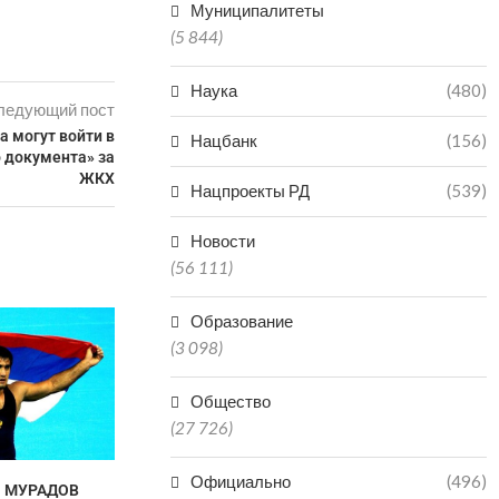
Муниципалитеты
(5 844)
Наука
(480)
ледующий пост
а могут войти в
Нацбанк
(156)
 документа» за
ЖКХ
Нацпроекты РД
(539)
Новости
(56 111)
Образование
(3 098)
Общество
(27 726)
Официально
(496)
 МУРАДОВ
МАГОМЕД КУРБАНАЛИЕВ
ВТОРАЯ ПОП