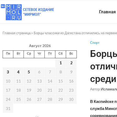
Главная
Главная страница
»
Борцы-классики из Дагестана отличились на перве
Спорт
Август 2026
Борцы
Пн
Вт
Ср
Чт
Пт
Сб
Вс
1
2
отлич
3
4
5
6
7
8
9
среди
10
11
12
13
14
15
16
Автор
Исламал
17
18
19
20
21
22
23
24
25
26
27
28
29
30
В Каспийске 
31
служба Минсп
соревнования