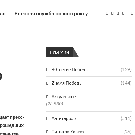
нас
Военная служба по контракту
РУБРИКИ
80-летие Победы
(129)
О
Zнамя Победы
(144)
Актуальное
(28 980)
щает пресс-
Антитеррор
(511)
 прошедших
Битва за Кавказ
(26)
медалей.