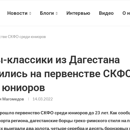
Новости
Блоги
Интервью
Видео
О 
нстве СКФО среди юниоров
-классики из Дагестана
ились на первенстве СКФ
 юниоров
и Магомедов
14.03.2022
прошло первенство СКФО среди юниоров до 23 лет. Как сооб
орта региона, дагестанские борцы греко-римского стиля на
х выиграли два золота, четыре серебра и десять бронзовых 