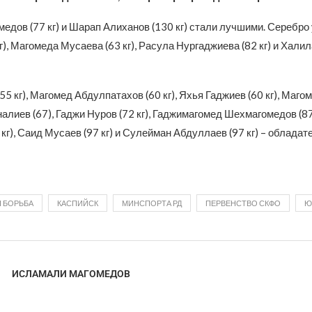
едов (77 кг) и Шарап Алиханов (130 кг) стали лучшими. Серебро
г), Магомеда Мусаева (63 кг), Расула Нургаджиева (82 кг) и Хали
55 кг), Магомед Абдулпатахов (60 кг), Яхья Гаджиев (60 кг), Маго
налиев (67), Гаджи Нуров (72 кг), Гаджимагомед Шехмагомедов (87 
кг), Саид Мусаев (97 кг) и Сулейман Абдуллаев (97 кг) – облада
 БОРЬБА
КАСПИЙСК
МИНСПОРТА РД
ПЕРВЕНСТВО СКФО
Ю
ИСЛАМАЛИ МАГОМЕДОВ