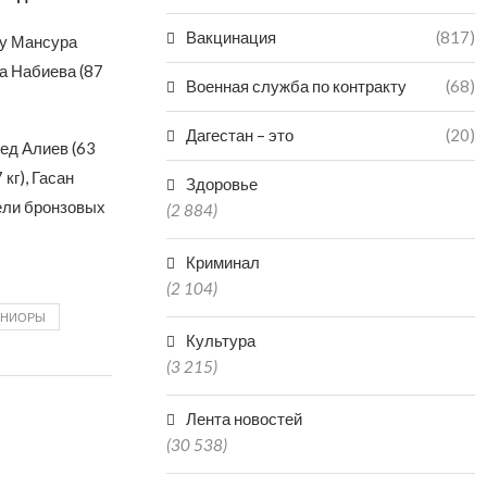
Вакцинация
(817)
 у Мансура
ла Набиева (87
Военная служба по контракту
(68)
Дагестан – это
(20)
мед Алиев (63
кг), Гасан
Здоровье
тели бронзовых
(2 884)
Криминал
(2 104)
НИОРЫ
Культура
(3 215)
Лента новостей
(30 538)