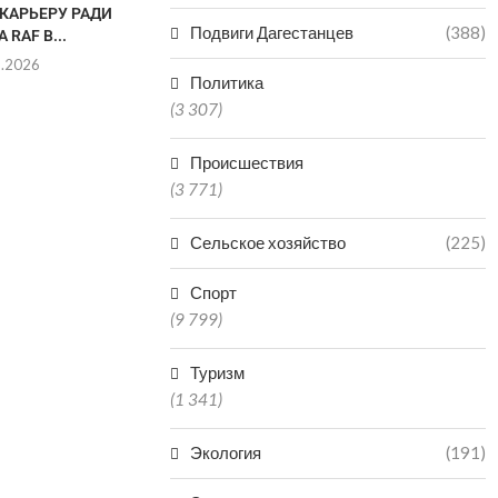
КАРЬЕРУ РАДИ
РАЗДЕЛИТ КОВЕР С
ДАГЕСТАНС
Подвиги Дагестанцев
(388)
 RAF В...
ЛЕГЕНДАРНЫМ ДЖОРДАНОМ
СРАЗ
БАРРОУЗОМ
«МАРОКК
8.2026
Политика
04.08.2026
04.0
(3 307)
Происшествия
(3 771)
Сельское хозяйство
(225)
Спорт
(9 799)
Туризм
(1 341)
Экология
(191)