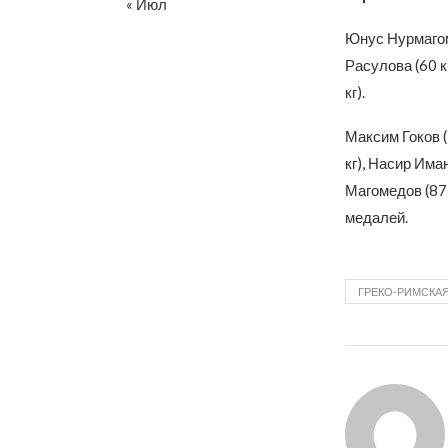
« Июл
Юнус Нурмагом
Расулова (60 к
кг).
Максим Гоков (
кг), Насир Има
Магомедов (87 
медалей.
ГРЕКО-РИМСКАЯ