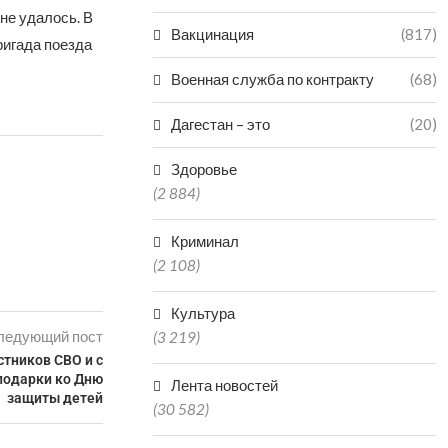
не удалось. В
Вакцинация
(817)
ригада поезда
Военная служба по контракту
(68)
Дагестан – это
(20)
Здоровье
(2 884)
Криминал
(2 108)
Культура
ледующий пост
(3 219)
стников СВО и с
подарки ко Дню
Лента новостей
защиты детей
(30 582)