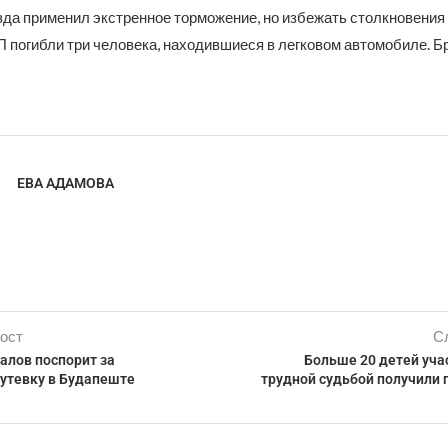
да применил экстренное торможение, но избежать столкновения 
П погибли три человека, находившиеся в легковом автомобиле. Б
ЕВА АДАМОВА
ост
С
лов поспорит за
Больше 20 детей уча
утевку в Будапеште
трудной судьбой получили 