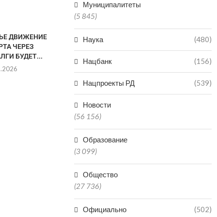
Муниципалитеты
(5 845)
НЬЕ ДВИЖЕНИЕ
МУЖЧИНА СКОНЧАЛСЯ
Наука
(480)
РТА ЧЕРЕЗ
ПОСЛЕ ПРЫЖКА В ВОДОЕМ В
ЛГИ БУДЕТ...
КИЗЛЯРЕ
Нацбанк
(156)
8.2026
08.08.2026
Нацпроекты РД
(539)
Новости
ДВОЕ ДЕТЕ
(56 156)
ПРУДУ В 
РА
Образование
08.0
(3 099)
Общество
(27 736)
Официально
(502)