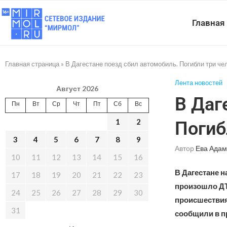
Главная
Главная страница
»
В Дагестане поезд сбил автомобиль. Погибли три че
Лента новостей
Август 2026
В Даг
Пн
Вт
Ср
Чт
Пт
Сб
Вс
1
2
Погиб
3
4
5
6
7
8
9
Автор
Ева Адам
10
11
12
13
14
15
16
В Дагестане 
17
18
19
20
21
22
23
произошло ДТ
24
25
26
27
28
29
30
происшествия
31
сообщили в п