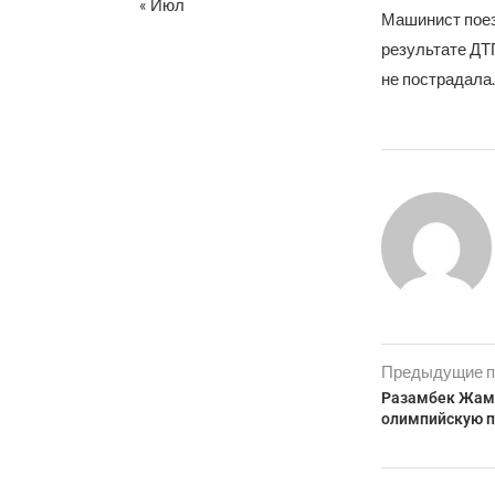
« Июл
Машинист поез
результате ДТ
не пострадала.
Предыдущие п
Разамбек Жама
олимпийскую п