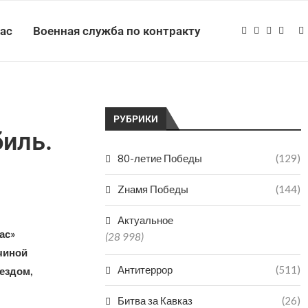
нас
Военная служба по контракту
РУБРИКИ
биль.
80-летие Победы
(129)
Zнамя Победы
(144)
Актуальное
ас»
(28 998)
чиной
Антитеррор
(511)
ездом,
Битва за Кавказ
(26)