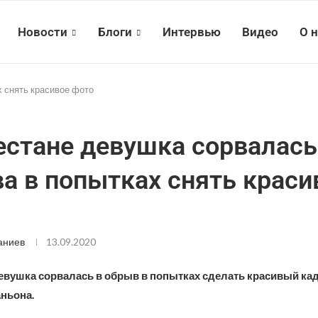
Новости
Блоги
Интервью
Видео
О 
х снять красивое фото
естане девушка сорвалась
а в попытках снять краси
аниев
13.09.2020
девушка сорвалась в обрыв в попытках сделать красивый ка
ньона.