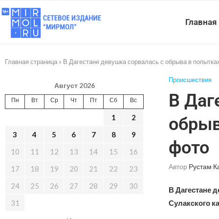
Главная
Главная страница
»
В Дагестане девушка сорвалась с обрыва в попытка
Происшествия
Август 2026
В Даг
Пн
Вт
Ср
Чт
Пт
Сб
Вс
1
2
обрыв
3
4
5
6
7
8
9
фото
10
11
12
13
14
15
16
Автор
Рустам К
17
18
19
20
21
22
23
24
25
26
27
28
29
30
В Дагестане 
31
Сулакского ка