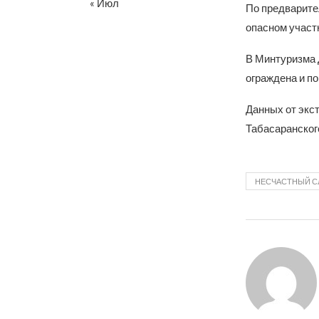
« Июл
По предварите
опасном участк
В Минтуризма 
ограждена и п
Данных от экс
Табасаранского
НЕСЧАСТНЫЙ С