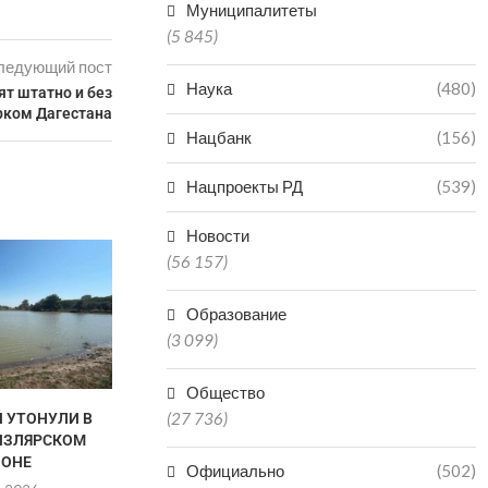
Муниципалитеты
(5 845)
ледующий пост
Наука
(480)
ят штатно и без
рком Дагестана
Нацбанк
(156)
Нацпроекты РД
(539)
Новости
ПОДРОСТОК УТОНУЛ В
(56 157)
ИСКУССТВЕННОМ ВОДОЕМЕ В
МАГАРАМКЕНТСКОМ РАЙОНЕ
Образование
08.08.2026
(3 099)
Общество
(27 736)
Й УТОНУЛИ В
ОДИН ЧЕЛОВЕ
КИЗЛЯРСКОМ
ОДИН ПОСТ
ЙОНЕ
08.0
Официально
(502)