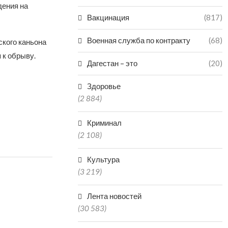
дения на
Вакцинация
(817)
Военная служба по контракту
(68)
ского каньона
 к обрыву.
Дагестан – это
(20)
Здоровье
(2 884)
Криминал
(2 108)
Культура
(3 219)
Лента новостей
(30 583)