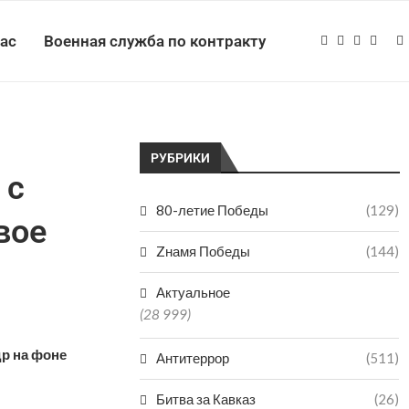
нас
Военная служба по контракту
РУБРИКИ
 с
80-летие Победы
(129)
вое
Zнамя Победы
(144)
Актуальное
(28 999)
др на фоне
Антитеррор
(511)
Битва за Кавказ
(26)