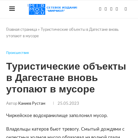
Главная страница
»
Туристические объекты в Дагестане вновь
утопают в мусоре
Происшествия
Туристические объекты
в Дагестане вновь
утопают в мусоре
Автор
Каниев Рустам
25.05.2023
Чиркейское водохранилище заполонил мусор.
Владельцы катеров бьют тревогу. Смытый дождями с
окрестных холмов мусор образовал на водной глади