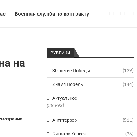
нас
Военная служба по контракту
РУБРИКИ
на на
80-летие Победы
(129)
Zнамя Победы
(144)
Актуальное
(28 998)
смотрение
Антитеррор
(511)
Битва за Кавказ
(26)