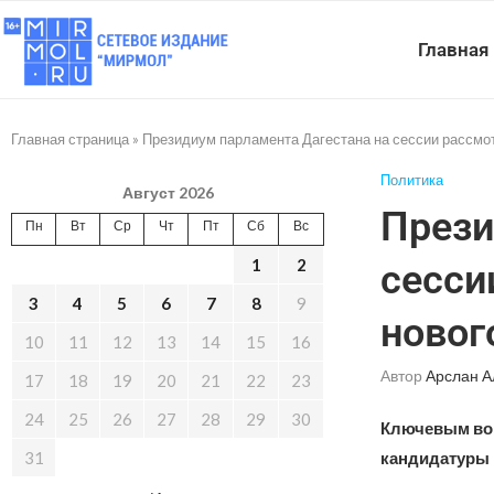
Главная
Главная страница
»
Президиум парламента Дагестана на сессии рассмо
Политика
Август 2026
Прези
Пн
Вт
Ср
Чт
Пт
Сб
Вс
1
2
сесси
3
4
5
6
7
8
9
новог
10
11
12
13
14
15
16
Автор
Арслан А
17
18
19
20
21
22
23
24
25
26
27
28
29
30
Ключевым воп
31
кандидатуры 