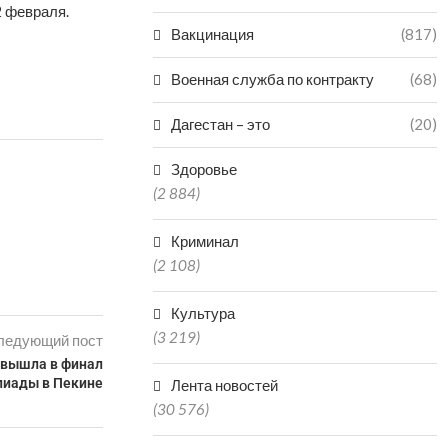
2 февраля.
Вакцинация
(817)
Военная служба по контракту
(68)
Дагестан – это
(20)
Здоровье
(2 884)
Криминал
(2 108)
Культура
(3 219)
ледующий пост
 вышла в финал
иады в Пекине
Лента новостей
(30 576)