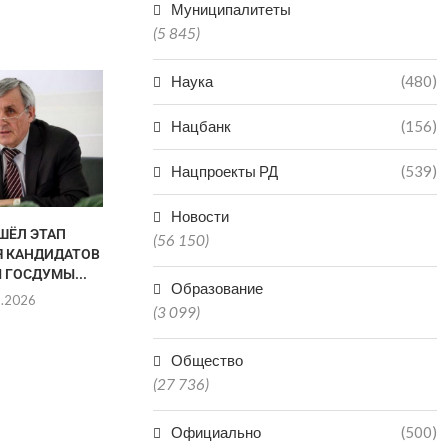
Муниципалитеты
(5 845)
Наука
ГАЙДАРБЕК 
(480)
ПОКИН
ЗАММИНИС
Нацбанк
(156)
ДАГЕ
29.0
Нацпроекты РД
(539)
Новости
ШЁЛ ЭТАП
ТРЕТЬИ СУТКИ В ДАГЕСТАНЕ
(56 150)
 КАНДИДАТОВ
ИЩУТ УТОНУВШЕГО
 ГОСДУМЫ...
ТУРИСТА ИЗ...
Образование
8.2026
01.08.2026
(3 099)
Общество
(27 736)
Официально
(500)